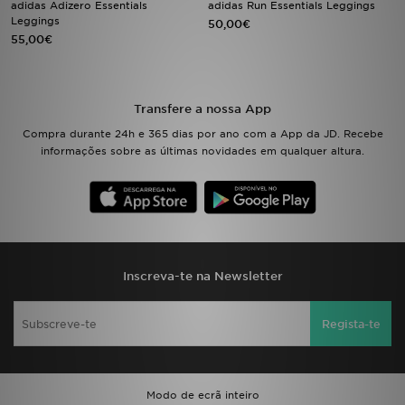
adidas Adizero Essentials
adidas Run Essentials Leggings
Leggings
50,00€
55,00€
LOCALIZADOR DE LOJAS
MENSAGENS
Transfere a nossa App
MY JD
Compra durante 24h e 365 dias por ano com a App da JD. Recebe
informações sobre as últimas novidades em qualquer altura.
BLOG
SUBSCREVE
ESTADO DO TEU PEDIDO
Inscreva-te na Newsletter
ATENÇÃO AO CLIENTE
Regista-te
FAZ DOWNLOAD DA APP
TRABALHA CONNOSCO
Modo de ecrã inteiro