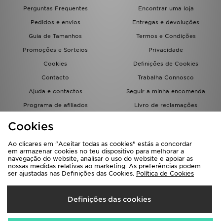
FAQs
Perguntas Frequentes
Encontrar uma loja
Pedidos e envios
Entregas e devoluções
Guia de Tamanhos
Termos e Condições
Promoções e Sorteios
Privacidade
Cookies
Definições de Cookies
Contacto
Trabalha Connosco
Ajuda e contactos
Seguir a minha encomenda
Programa de afiliados
Livro de reclamações
JD Blog
Cookies
Ao clicares em "Aceitar todas as cookies" estás a concordar
em armazenar cookies no teu dispositivo para melhorar a
navegação do website, analisar o uso do website e apoiar as
nossas medidas relativas ao marketing. As preferências podem
ser ajustadas nas Definições das Cookies.
Política de Cookies
Seleciona O País
Definições das cookies
Portugal