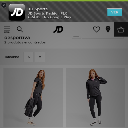
×
JD Sports
INÍCIO
VER
JD Sports Fashion PLC
GRÁTIS - No Google Play
Página principal
Mulher
Roupa de Mulher
Roupa desportiva
Promoções
Mulher - Adidas Roupa
Actualizar a pesquisa
NOVIDADES
desportiva
2 produtos encontrados
HOMEM
Tamanho
S
M
MULHER
CRIANÇA
ESTILO
DESPORTO
FUTEBOL JD
VER MARCAS