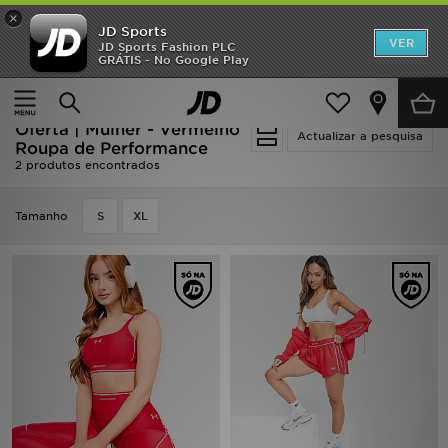
×
JD Sports
INÍCIO
VER
JD Sports Fashion PLC
GRÁTIS - No Google Play
Página principal
Mulher
Roupa de Mulher
Promoções
Roupa de Performance
NOVIDADES
Oferta | Mulher - Vermelho
Actualizar a pesquisa
Roupa de Performance
2 produtos encontrados
HOMEM
Tamanho
MULHER
S
XL
CRIANÇA
ESTILO
DESPORTO
FUTEBOL JD
VER MARCAS