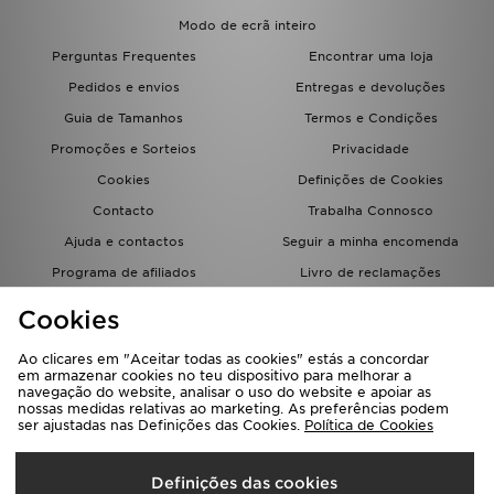
FAQs
Modo de ecrã inteiro
Perguntas Frequentes
Encontrar uma loja
Pedidos e envios
Entregas e devoluções
Guia de Tamanhos
Termos e Condições
Promoções e Sorteios
Privacidade
Cookies
Definições de Cookies
Contacto
Trabalha Connosco
Ajuda e contactos
Seguir a minha encomenda
Programa de afiliados
Livro de reclamações
JD Blog
Cookies
Ao clicares em "Aceitar todas as cookies" estás a concordar
em armazenar cookies no teu dispositivo para melhorar a
navegação do website, analisar o uso do website e apoiar as
nossas medidas relativas ao marketing. As preferências podem
ser ajustadas nas Definições das Cookies.
Política de Cookies
Seleciona O País
Definições das cookies
Portugal