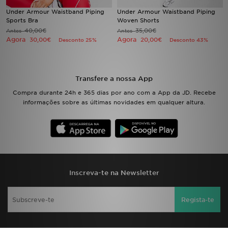
Under Armour Waistband Piping
Under Armour Waistband Piping
Sports Bra
Woven Shorts
LOCALIZADOR DE LOJAS
40,00€
35,00€
Antes
Antes
Agora
Agora
30,00€
20,00€
Desconto 25%
Desconto 43%
MENSAGENS
MY JD
Transfere a nossa App
BLOG
Compra durante 24h e 365 dias por ano com a App da JD. Recebe
informações sobre as últimas novidades em qualquer altura.
SUBSCREVE
ESTADO DO TEU PEDIDO
ATENÇÃO AO CLIENTE
Inscreva-te na Newsletter
FAZ DOWNLOAD DA APP
Regista-te
TRABALHA CONNOSCO