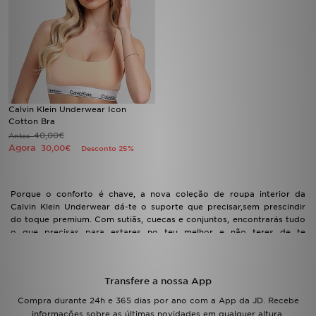
FAQs
Calvin Klein Underwear Icon
Cotton Bra
40,00€
Antes
Agora
30,00€
Desconto 25%
Porque o conforto é chave, a nova coleção de roupa interior da
Calvin Klein Underwear dá-te o suporte que precisar,sem prescindir
do toque premium. Com sutiãs, cuecas e conjuntos, encontrarás tudo
o que precisas para estares no teu melhor e não teres de te
preocupar. Descobre todas as peças disponíveis na JD Sports aqui
mesmo.
Transfere a nossa App
Compra durante 24h e 365 dias por ano com a App da JD. Recebe
informações sobre as últimas novidades em qualquer altura.