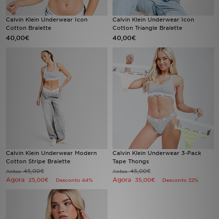
Calvin Klein Underwear Icon
Calvin Klein Underwear Icon
LOCALIZADOR DE LOJAS
Cotton Bralette
Cotton Triangle Bralette
40,00€
40,00€
MENSAGENS
MY JD
BLOG
SUBSCREVE
ESTADO DO TEU PEDIDO
Calvin Klein Underwear Modern
Calvin Klein Underwear 3-Pack
ATENÇÃO AO CLIENTE
Cotton Stripe Bralette
Tape Thongs
45,00€
45,00€
Antes
Antes
FAZ DOWNLOAD DA APP
Agora
Agora
25,00€
35,00€
Desconto 44%
Desconto 22%
TRABALHA CONNOSCO