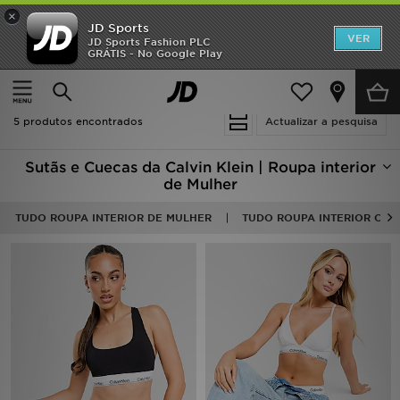
×
JD Sports
INÍCIO
VER
JD Sports Fashion PLC
GRÁTIS - No Google Play
Página principal
Mulher
Roupa de Mulher
Promoções
Meias & Roupa Interior
NOVIDADES
5 produtos encontrados
Actualizar a pesquisa
HOMEM
Sutãs e Cuecas da Calvin Klein | Roupa interior
de Mulher
MULHER
TUDO ROUPA INTERIOR DE MULHER
TUDO ROUPA INTERIOR CALV
CRIANÇA
ESTILO
DESPORTO
FUTEBOL JD
VER MARCAS