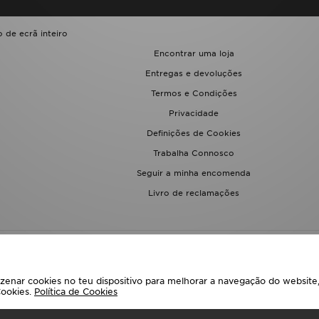
 de ecrã inteiro
Encontrar uma loja
Entregas e devoluções
Termos e Condições
Privacidade
Definições de Cookies
Trabalha Connosco
Seguir a minha encomenda
Livro de reclamações
enar cookies no teu dispositivo para melhorar a navegação do website, 
Cookies.
Política de Cookies
eciona O País