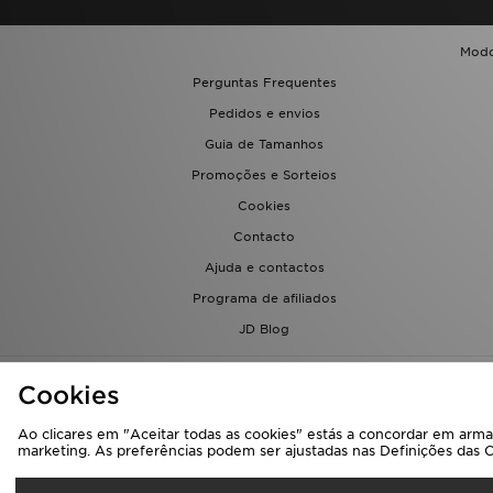
Modo
Perguntas Frequentes
Pedidos e envios
Guia de Tamanhos
Promoções e Sorteios
Cookies
Contacto
Ajuda e contactos
Programa de afiliados
JD Blog
Cookies
Ao clicares em "Aceitar todas as cookies" estás a concordar em armaz
marketing. As preferências podem ser ajustadas nas Definições das 
Sel