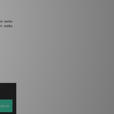
m estilo
ni estão
sta-te