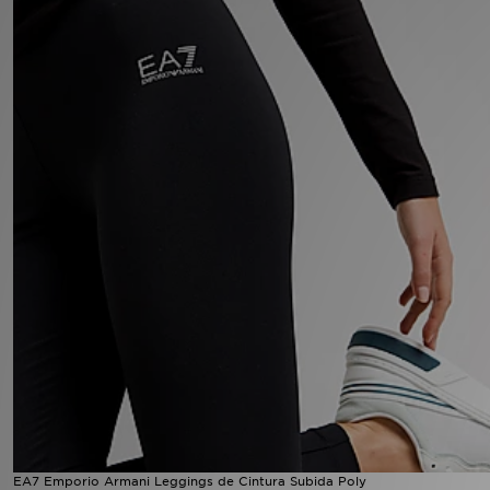
LOCALIZADOR DE LOJAS
MENSAGENS
MY JD
BLOG
SUBSCREVE
ESTADO DO TEU PEDIDO
ATENÇÃO AO CLIENTE
FAZ DOWNLOAD DA APP
TRABALHA CONNOSCO
EA7 Emporio Armani Leggings de Cintura Subida Poly