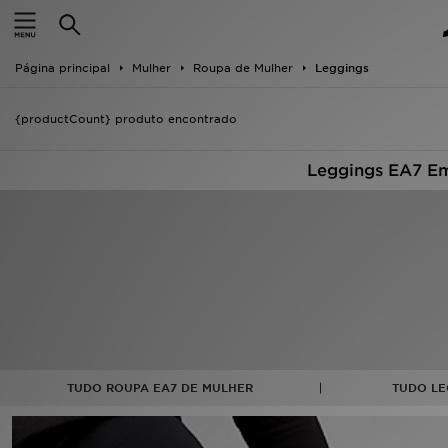
INÍCIO
Página principal
Mulher
Roupa de Mulher
Leggings
Promoções
{productCount} produto encontrado
NOVIDADES
Leggings EA7 Em
HOMEM
MULHER
CRIANÇA
ESTILO
DESPORTO
TUDO ROUPA EA7 DE MULHER
TUDO LE
FUTEBOL JD
VER MARCAS