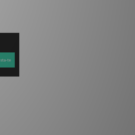
sta-te