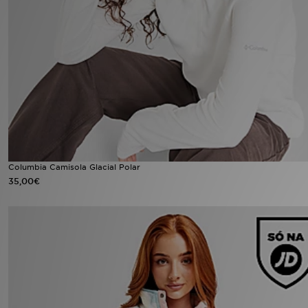
LOCALIZADOR DE LOJAS
MENSAGENS
MY JD
BLOG
SUBSCREVE
Columbia Camisola Glacial Polar
35,00€
ESTADO DO TEU PEDIDO
ATENÇÃO AO CLIENTE
FAZ DOWNLOAD DA APP
TRABALHA CONNOSCO