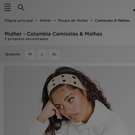
INÍCIO
Página principal
Mulher
Roupa de Mulher
Camisolas & Malhas
Promoções
Mulher - Columbia Camisolas & Malhas
NOVIDADES
3 produtos encontrados
HOMEM
Tamanho
M
L
XL
MULHER
CRIANÇA
ESTILO
DESPORTO
FUTEBOL JD
VER MARCAS