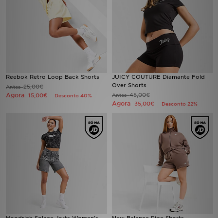
Reebok Retro Loop Back Shorts
JUICY COUTURE Diamante Fold
Over Shorts
25,00€
Antes
Agora
45,00€
15,00€
Antes
Desconto 40%
Agora
35,00€
Desconto 22%