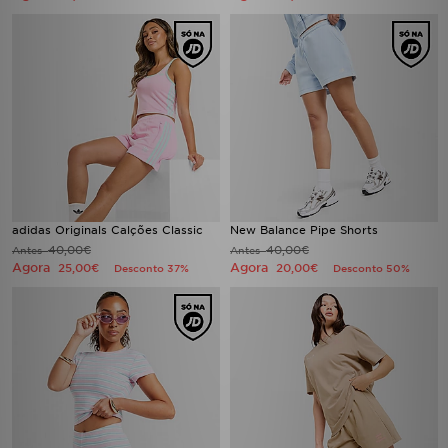
adidas Originals Calções Classic
New Balance Pipe Shorts
40,00€
40,00€
Antes
Antes
Agora
Agora
25,00€
20,00€
Desconto 37%
Desconto 50%