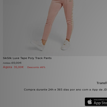
LOCALIZADOR DE LOJAS
MENSAGENS
MY JD
BLOG
SUBSCREVE
SikSilk Luxe Tape Poly Track Pants
65,00€
Antes
ESTADO DO TEU PEDIDO
Agora
35,00€
Desconto 46%
ATENÇÃO AO CLIENTE
Transf
FAZ DOWNLOAD DA APP
Compra durante 24h e 365 dias por ano com a App da JD.
TRABALHA CONNOSCO