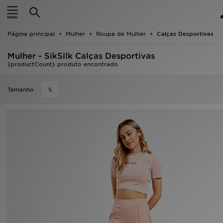
INÍCIO
Página principal
Mulher
Roupa de Mulher
Calças Desportivas
Promoções
Mulher - SikSilk Calças Desportivas
NOVIDADES
{productCount} produto encontrado
HOMEM
Tamanho
S
MULHER
CRIANÇA
ESTILO
DESPORTO
FUTEBOL JD
VER MARCAS