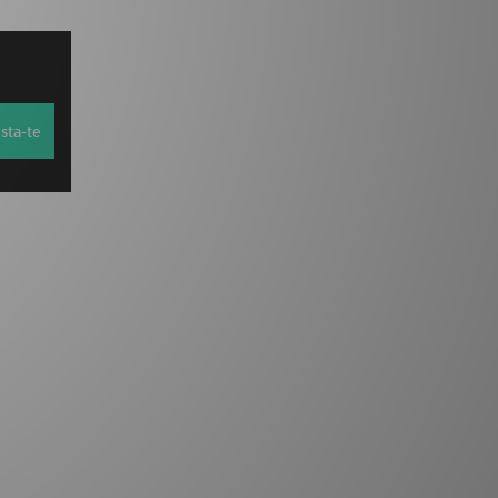
sta-te