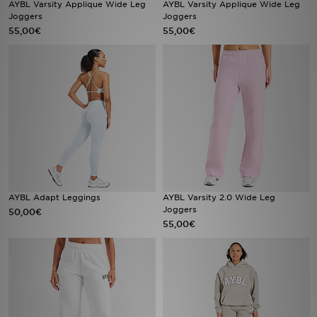
AYBL Varsity Applique Wide Leg
AYBL Varsity Applique Wide Leg
Joggers
Joggers
55,00€
55,00€
LOCALIZADOR DE LOJAS
MENSAGENS
MY JD
BLOG
SUBSCREVE
ESTADO DO TEU PEDIDO
AYBL Adapt Leggings
AYBL Varsity 2.0 Wide Leg
Joggers
50,00€
55,00€
ATENÇÃO AO CLIENTE
FAZ DOWNLOAD DA APP
TRABALHA CONNOSCO