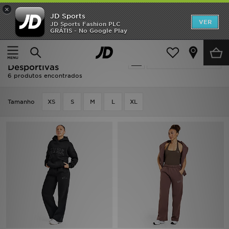
×
JD Sports
INÍCIO
VER
JD Sports Fashion PLC
GRÁTIS - No Google Play
Página principal
Mulher
Roupa de Mulher
Calças Desportivas
Promoções
Mulher - AYBL Calças
Actualizar a pesquisa
NOVIDADES
Desportivas
6 produtos encontrados
HOMEM
Tamanho
XS
S
M
L
XL
MULHER
CRIANÇA
ESTILO
DESPORTO
FUTEBOL JD
VER MARCAS