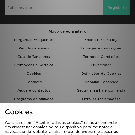
Regista-te
Modo de ecrã inteiro
Perguntas Frequentes
Encontrar uma loja
Pedidos e envios
Entregas e devoluções
Guia de Tamanhos
Termos e Condições
Promoções e Sorteios
Privacidade
Cookies
Definições de Cookies
Contacto
Trabalha Connosco
Ajuda e contactos
Seguir a minha encomenda
Programa de afiliados
Livro de reclamações
JD Blog
Cookies
Ao clicares em "Aceitar todas as cookies" estás a concordar
em armazenar cookies no teu dispositivo para melhorar a
navegação do website, analisar o uso do website e apoiar as