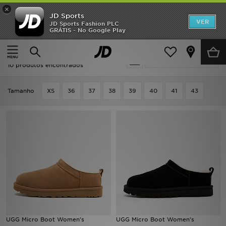
×
JD Sports
INÍCIO
VER
JD Sports Fashion PLC
GRÁTIS - No Google Play
Página principal
Mulher
Promoções
Oferta | Mulher - UGG
Actualizar a pesquisa
NOVIDADES
10 produtos encontrados
HOMEM
Tamanho
XS
36
37
38
39
40
41
43
MULHER
CRIANÇA
ESTILO
DESPORTO
FUTEBOL JD
UGG Micro Boot Women's
UGG Micro Boot Women's
VER MARCAS