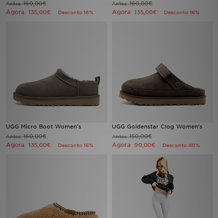
160,00€
160,00€
Antes
Antes
Agora
Agora
135,00€
135,00€
Desconto 16%
Desconto 16%
LOCALIZADOR DE LOJAS
MENSAGENS
MY JD
BLOG
SUBSCREVE
UGG Micro Boot Women's
UGG Goldenstar Clog Women's
ESTADO DO TEU PEDIDO
160,00€
150,00€
Antes
Antes
Agora
Agora
135,00€
90,00€
Desconto 16%
Desconto 40%
ATENÇÃO AO CLIENTE
FAZ DOWNLOAD DA APP
TRABALHA CONNOSCO