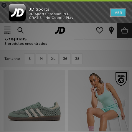
×
JD Sports
INÍCIO
VER
JD Sports Fashion PLC
GRÁTIS - No Google Play
Página principal
Mulher
Promoções
Mulher - Verde Adidas
Actualizar a pesquisa
NOVIDADES
Originals
5 produtos encontrados
HOMEM
Tamanho
S
M
XL
36
38
MULHER
CRIANÇA
ESTILO
DESPORTO
FUTEBOL JD
VER MARCAS