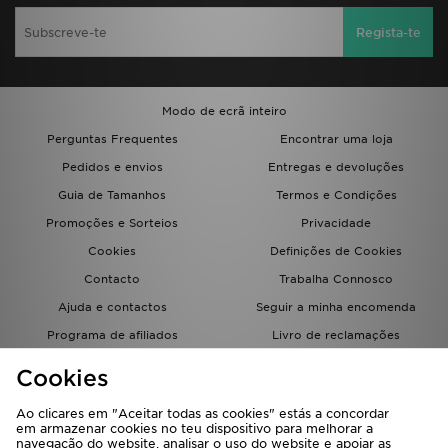
Regista-te
Modo de ecrã inteiro
Perguntas Frequentes
Encontrar uma loja
Pedidos e envios
Entregas e devoluções
Guia de Tamanhos
Termos e Condições
Promoções e Sorteios
Privacidade
Cookies
Definições de Cookies
Contacto
Trabalha Connosco
Ajuda e contactos
Seguir a minha encomenda
Programa de afiliados
Livro de reclamações
JD Blog
Cookies
Ao clicares em "Aceitar todas as cookies" estás a concordar
em armazenar cookies no teu dispositivo para melhorar a
navegação do website, analisar o uso do website e apoiar as