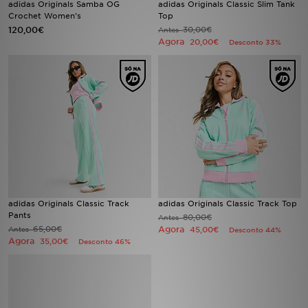
adidas Originals Samba OG
adidas Originals Classic Slim Tank
Crochet Women's
Top
120,00€
30,00€
LOCALIZADOR DE LOJAS
Antes
Agora
20,00€
Desconto 33%
MENSAGENS
MY JD
BLOG
SUBSCREVE
ESTADO DO TEU PEDIDO
adidas Originals Classic Track
adidas Originals Classic Track Top
Pants
80,00€
Antes
ATENÇÃO AO CLIENTE
65,00€
Agora
Antes
45,00€
Desconto 44%
Agora
35,00€
Desconto 46%
FAZ DOWNLOAD DA APP
TRABALHA CONNOSCO