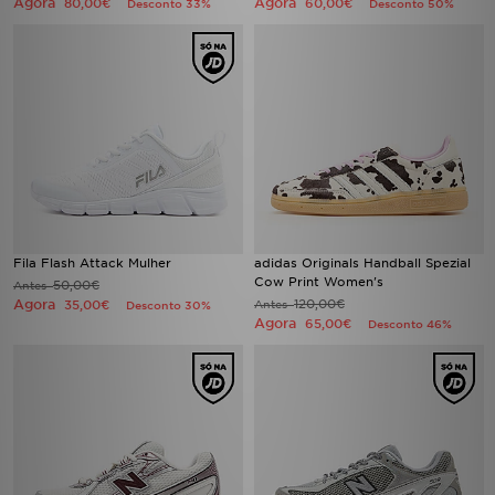
Agora
Agora
80,00€
60,00€
Desconto 33%
Desconto 50%
Fila Flash Attack Mulher
adidas Originals Handball Spezial
Cow Print Women's
50,00€
Antes
Agora
120,00€
35,00€
Antes
Desconto 30%
Agora
65,00€
Desconto 46%