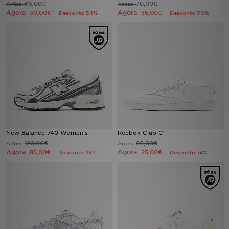
65,00€
70,00€
Antes
Antes
Agora
Agora
30,00€
35,00€
Desconto 54%
Desconto 50%
LOCALIZADOR DE LOJAS
MENSAGENS
MY JD
BLOG
SUBSCREVE
New Balance 740 Women's
Reebok Club C
ESTADO DO TEU PEDIDO
120,00€
95,00€
Antes
Antes
Agora
Agora
85,00€
25,00€
Desconto 29%
Desconto 74%
ATENÇÃO AO CLIENTE
FAZ DOWNLOAD DA APP
TRABALHA CONNOSCO