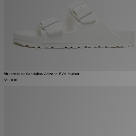
LOCALIZADOR DE LOJAS
MENSAGENS
MY JD
BLOG
SUBSCREVE
Birkenstock Sandálias Arizona EVA Mulher
55,00€
ESTADO DO TEU PEDIDO
ATENÇÃO AO CLIENTE
FAZ DOWNLOAD DA APP
TRABALHA CONNOSCO