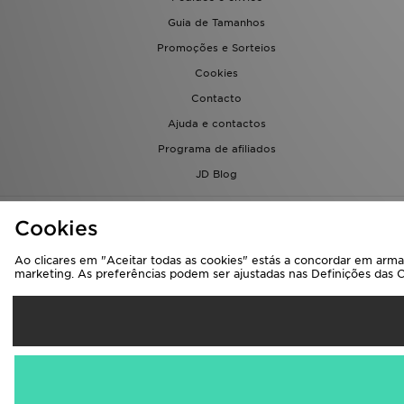
Guia de Tamanhos
Promoções e Sorteios
Cookies
Contacto
Ajuda e contactos
Programa de afiliados
JD Blog
Cookies
Ao clicares em "Aceitar todas as cookies" estás a concordar em armaz
marketing. As preferências podem ser ajustadas nas Definições das 
Sel
Portugal
Aceitamos os seg