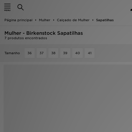
INÍCIO
Página principal
Mulher
Calçado de Mulher
Sapatilhas
Promoções
Mulher - Birkenstock Sapatilhas
NOVIDADES
7 produtos encontrados
HOMEM
Tamanho
36
37
38
39
40
41
MULHER
CRIANÇA
ESTILO
DESPORTO
FUTEBOL JD
VER MARCAS