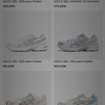
ASICS GEL-1130 para Mulher
ASICS GEL-KAYANO 14 Women's
100,00€
170,00€
LOCALIZADOR DE LOJAS
MENSAGENS
MY JD
BLOG
SUBSCREVE
ASICS GEL-1130 para Mulher
ASICS GEL-1130 para Mulher
ESTADO DO TEU PEDIDO
110,00€
100,00€
ATENÇÃO AO CLIENTE
FAZ DOWNLOAD DA APP
TRABALHA CONNOSCO