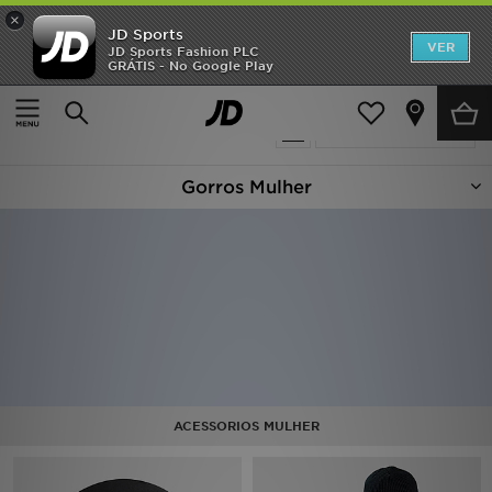
×
JD Sports
INÍCIO
VER
JD Sports Fashion PLC
GRÁTIS - No Google Play
Página principal
Mulher
Acessórios de Mulher
Chapéus
Promoções
17 produtos encontrados
Actualizar a pesquisa
NOVIDADES
Gorros Mulher
HOMEM
MULHER
CRIANÇA
ESTILO
DESPORTO
ACESSORIOS MULHER
FUTEBOL JD
VER MARCAS