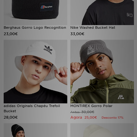
Berghaus Gorro Logo Recognition
Nike Washed Bucket Hat
23,00€
33,00€
adidas Originals Chapéu Trefoil
MONTIREX Gorro Polar
Bucket
30,00€
Antes
28,00€
Agora
25,00€
Desconto 17%