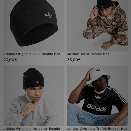
LOCALIZADOR DE LOJAS
MENSAGENS
MY JD
BLOG
adidas Originals Skull Beanie Hat
Jordan Terra Beanie Hat
23,00€
33,00€
SUBSCREVE
ESTADO DO TEU PEDIDO
ATENÇÃO AO CLIENTE
FAZ DOWNLOAD DA APP
TRABALHA CONNOSCO
adidas Originals Adicolor Beanie
adidas Originals Trefoil Bucket Hat