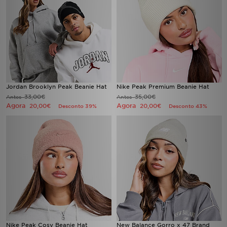
Jordan Brooklyn Peak Beanie Hat
Nike Peak Premium Beanie Hat
33,00€
35,00€
Antes
Antes
Agora
Agora
20,00€
20,00€
Desconto 39%
Desconto 43%
Nike Peak Cosy Beanie Hat
New Balance Gorro x 47 Brand