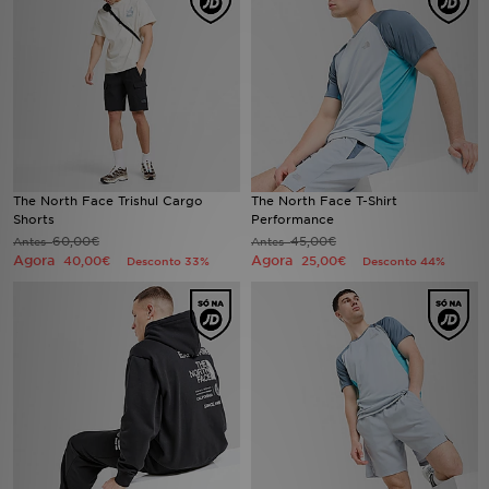
LOCALIZADOR DE LOJAS
MENSAGENS
MY JD
BLOG
The North Face Trishul Cargo
The North Face T-Shirt
Shorts
Performance
60,00€
45,00€
Antes
Antes
SUBSCREVE
Agora
Agora
40,00€
25,00€
Desconto 33%
Desconto 44%
ESTADO DO TEU PEDIDO
ATENÇÃO AO CLIENTE
FAZ DOWNLOAD DA APP
TRABALHA CONNOSCO