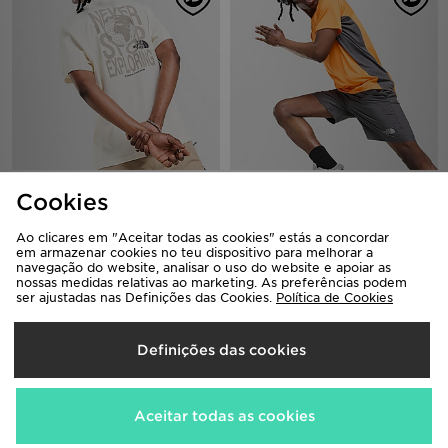
The North Face Globe Font T-Shirt
The North Face Performance
Woven Shorts
Cookies
35,00€
Antes
Agora
50,00€
25,00€
Antes
Desconto 29%
Agora
35,00€
Desconto 30%
Ao clicares em "Aceitar todas as cookies" estás a concordar
em armazenar cookies no teu dispositivo para melhorar a
navegação do website, analisar o uso do website e apoiar as
nossas medidas relativas ao marketing. As preferências podem
ser ajustadas nas Definições das Cookies.
Política de Cookies
Definições das cookies
Aceitar todas as cookies