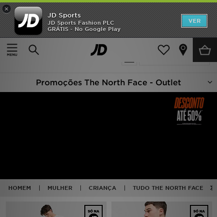
×
JD Sports
INÍCIO
VER
JD Sports Fashion PLC
GRÁTIS - No Google Play
Página principal
Oferta | The North Face
Promoções
122 produtos encontrados
Actualizar a pesquisa
NOVIDADES
Promoções The North Face - Outlet
HOMEM
MULHER
CRIANÇA
ESTILO
DESPORTO
HOMEM
MULHER
CRIANÇA
TUDO THE NORTH FACE
FUTEBOL JD
VER MARCAS