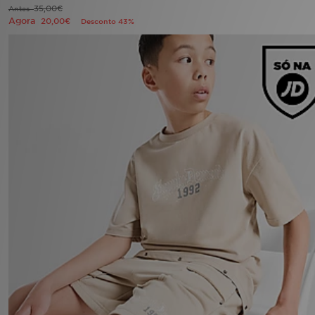
FAQs
35,00€
Antes
Agora
20,00€
Desconto 43%