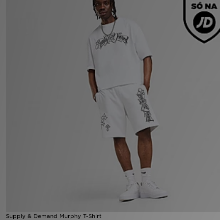
LOCALIZADOR DE LOJAS
MENSAGENS
MY JD
BLOG
SUBSCREVE
ESTADO DO TEU PEDIDO
ATENÇÃO AO CLIENTE
FAZ DOWNLOAD DA APP
TRABALHA CONNOSCO
Supply & Demand Murphy T-Shirt