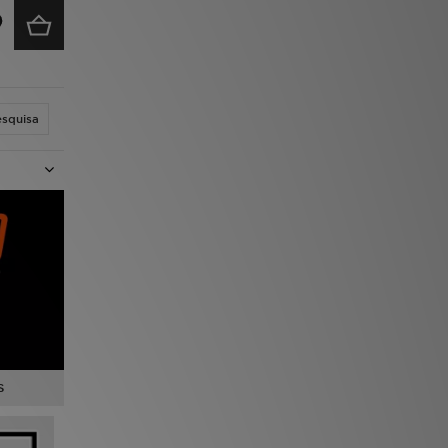
esquisa
S