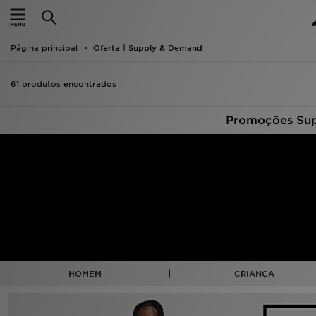
INÍCIO
Página principal
Oferta | Supply & Demand
Promoções
61 produtos encontrados
NOVIDADES
Promoções Sup
HOMEM
MULHER
CRIANÇA
ESTILO
DESPORTO
HOMEM
CRIANÇA
FUTEBOL JD
VER MARCAS