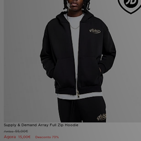
Supply & Demand Array Full Zip Hoodie
55,00€
Antes
Agora
15,00€
Desconto 73%