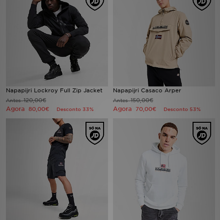
LOCALIZADOR DE LOJAS
MENSAGENS
MY JD
BLOG
Napapijri Lockroy Full Zip Jacket
Napapijri Casaco Arper
120,00€
150,00€
Antes
Antes
Agora
Agora
80,00€
70,00€
Desconto 33%
Desconto 53%
SUBSCREVE
ESTADO DO TEU PEDIDO
ATENÇÃO AO CLIENTE
FAZ DOWNLOAD DA APP
TRABALHA CONNOSCO