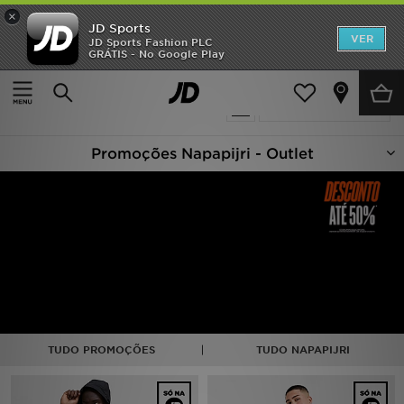
×
JD Sports
INÍCIO
VER
JD Sports Fashion PLC
GRÁTIS - No Google Play
Página principal
Oferta | Napapijri
Promoções
22 produtos encontrados
Actualizar a pesquisa
NOVIDADES
Promoções Napapijri - Outlet
HOMEM
MULHER
CRIANÇA
ESTILO
DESPORTO
TUDO PROMOÇÕES
TUDO NAPAPIJRI
FUTEBOL JD
VER MARCAS