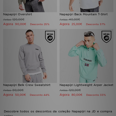
Napapijri Overshirt
Napapijri Back Mountain T-Shirt
120,00€
40,00€
Antes
Antes
Agora
Agora
90,00€
25,00€
Desconto 25%
Desconto 37%
Napapijri Belk Crew Sweatshirt
Napapijri Lightweight Arper Jacket
90,00€
120,00€
Antes
Antes
Agora
Agora
50,00€
80,00€
Desconto 44%
Desconto 33%
Descobre todos os descontos da coleção Napapijri na JD e compra