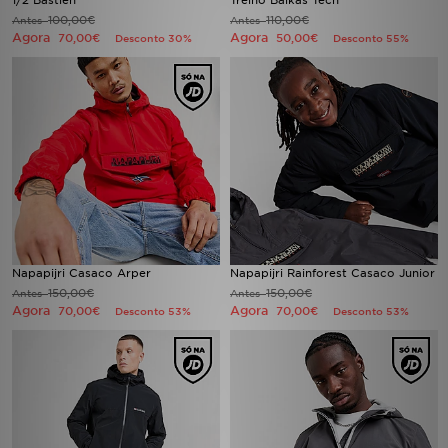
1/2 Bastien
Treino Balkas Tech
100,00€
110,00€
Antes
Antes
Agora
Agora
70,00€
50,00€
Desconto 30%
Desconto 55%
Napapijri Casaco Arper
Napapijri Rainforest Casaco Junior
150,00€
150,00€
Antes
Antes
Agora
Agora
70,00€
70,00€
Desconto 53%
Desconto 53%