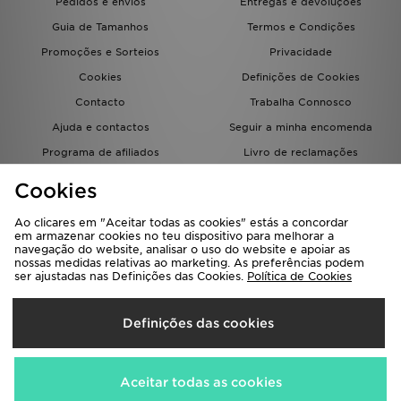
Pedidos e envios
Entregas e devoluções
Guia de Tamanhos
Termos e Condições
Promoções e Sorteios
Privacidade
Cookies
Definições de Cookies
Contacto
Trabalha Connosco
Ajuda e contactos
Seguir a minha encomenda
Programa de afiliados
Livro de reclamações
JD Blog
Cookies
Ao clicares em "Aceitar todas as cookies" estás a concordar
em armazenar cookies no teu dispositivo para melhorar a
navegação do website, analisar o uso do website e apoiar as
nossas medidas relativas ao marketing. As preferências podem
ser ajustadas nas Definições das Cookies.
Política de Cookies
Seleciona O País
Definições das cookies
Portugal
Aceitamos os seguintes métodos de pagamento
Aceitar todas as cookies