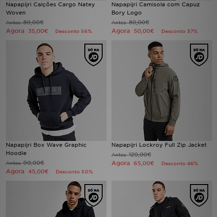
Napapijri Calções Cargo Natey
Napapijri Camisola com Capuz
FAQs
Woven
Bory Logo
80,00€
80,00€
Antes
Antes
Agora
Agora
35,00€
50,00€
Desconto 56%
Desconto 37%
Napapijri Box Wave Graphic
Napapijri Lockroy Full Zip Jacket
Hoodie
120,00€
Antes
90,00€
Agora
Antes
65,00€
Desconto 46%
Agora
45,00€
Desconto 50%