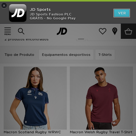
×
JD Sports
INÍCIO
VER
JD Sports Fashion PLC
GRÁTIS - No Google Play
Página principal
Macron
Promoções
Macron
Actualizar a pesquisa
NOVIDADES
2 produtos encontrados
HOMEM
Tipo de Produto
Equipamentos desportivos
T-Shirts
MULHER
CRIANÇA
ESTILO
DESPORTO
FUTEBOL JD
Macron Scotland Rugby WRWC
Macron Welsh Rugby Travel T-Shirt
VER MARCAS