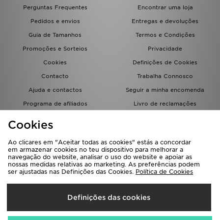
FAQs
Perguntas Frequentes
Encontrar uma loja
Pedidos e envios
Entregas e devoluções
Guia de Tamanhos
Termos e Condições
Promoções e Sorteios
Privacidade
Cookies
Definições de Cookies
Contacto
Trabalha Connosco
Ajuda e contactos
Seguir a minha encomenda
Programa de afiliados
Livro de reclamações
JD Blog
Cookies
Ao clicares em "Aceitar todas as cookies" estás a concordar
em armazenar cookies no teu dispositivo para melhorar a
navegação do website, analisar o uso do website e apoiar as
nossas medidas relativas ao marketing. As preferências podem
ser ajustadas nas Definições das Cookies.
Política de Cookies
Seleciona O País
Definições das cookies
Portugal