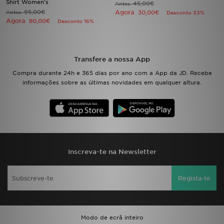
Shirt Women's
45,00€
Antes
95,00€
Agora
Antes
30,00€
Desconto 33%
Agora
80,00€
Desconto 16%
LOCALIZADOR DE LOJAS
MENSAGENS
Transfere a nossa App
MY JD
Compra durante 24h e 365 dias por ano com a App da JD. Recebe
informações sobre as últimas novidades em qualquer altura.
BLOG
SUBSCREVE
ESTADO DO TEU PEDIDO
Inscreva-te na Newsletter
ATENÇÃO AO CLIENTE
Regista-te
FAZ DOWNLOAD DA APP
TRABALHA CONNOSCO
Modo de ecrã inteiro