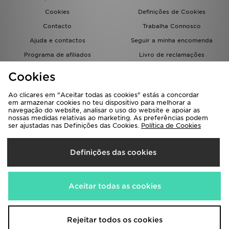
Cookies
Definições de Cookies
Contacto
Trabalha Connosco
Ajuda e contactos
Seguir a minha encomenda
Programa de afiliados
Livro de reclamações
JD Blog
Cookies
Ao clicares em "Aceitar todas as cookies" estás a concordar
em armazenar cookies no teu dispositivo para melhorar a
navegação do website, analisar o uso do website e apoiar as
nossas medidas relativas ao marketing. As preferências podem
ser ajustadas nas Definições das Cookies.
Política de Cookies
Seleciona O País
Definições das cookies
Portugal
Aceitamos os seguintes métodos de pagamento
Aceitar todas as cookies
Visita a nossa página corporativa em
www.jdplc.com
Rejeitar todos os cookies