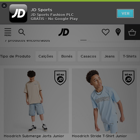
×
JD Sports
INÍCIO
VER
JD Sports Fashion PLC
GRÁTIS - No Google Play
Página principal
Oferta | Azul Hoodrich
Promoções
Oferta | Azul Hoodrich
Actualizar a pesquisa
NOVIDADES
7 produtos encontrados
HOMEM
Tipo de Produto
Calções
Bonés
Casacos
Jeans
T-Shirts
MULHER
CRIANÇA
ESTILO
DESPORTO
FUTEBOL JD
Hoodrich Submerge Jorts Junior
Hoodrich Stride T-Shirt Junior
VER MARCAS