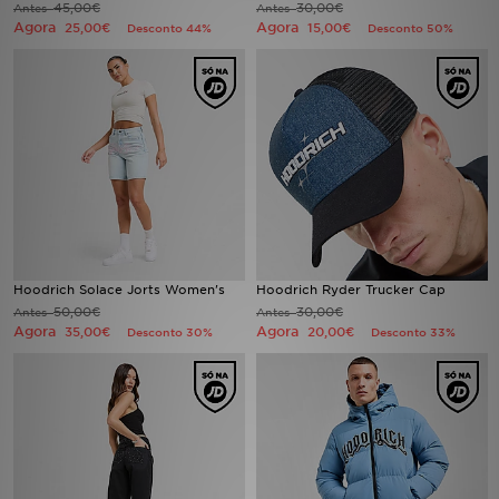
45,00€
30,00€
Antes
Antes
Agora
Agora
25,00€
15,00€
Desconto 44%
Desconto 50%
LOCALIZADOR DE LOJAS
MENSAGENS
MY JD
BLOG
SUBSCREVE
Hoodrich Solace Jorts Women's
Hoodrich Ryder Trucker Cap
ESTADO DO TEU PEDIDO
50,00€
30,00€
Antes
Antes
Agora
Agora
35,00€
20,00€
Desconto 30%
Desconto 33%
ATENÇÃO AO CLIENTE
FAZ DOWNLOAD DA APP
TRABALHA CONNOSCO