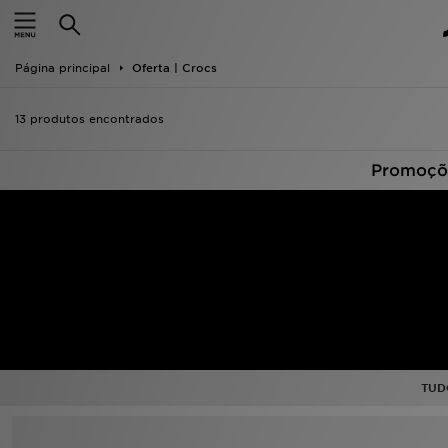
INÍCIO
Página principal
Oferta | Crocs
Promoções
13 produtos encontrados
NOVIDADES
Promoçõe
HOMEM
MULHER
CRIANÇA
ESTILO
DESPORTO
TUD
FUTEBOL JD
VER MARCAS