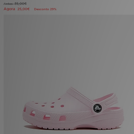
FAQs
35,00€
Antes
Agora
25,00€
Desconto 29%