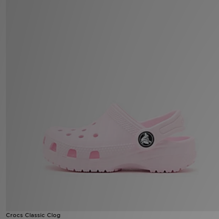
LOCALIZADOR DE LOJAS
MENSAGENS
MY JD
BLOG
SUBSCREVE
ESTADO DO TEU PEDIDO
ATENÇÃO AO CLIENTE
FAZ DOWNLOAD DA APP
TRABALHA CONNOSCO
Crocs Classic Clog