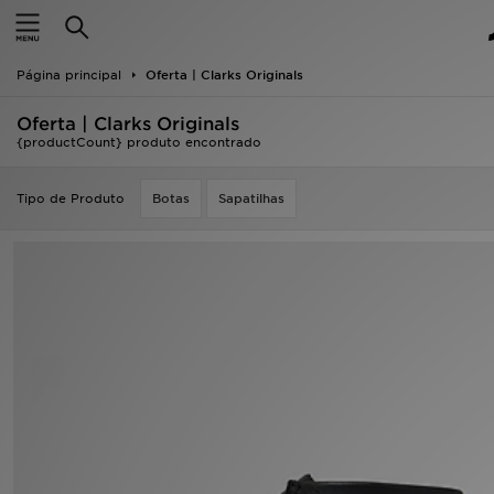
INÍCIO
Página principal
Oferta | Clarks Originals
Promoções
Oferta | Clarks Originals
NOVIDADES
{productCount} produto encontrado
HOMEM
Tipo de Produto
Botas
Sapatilhas
MULHER
CRIANÇA
ESTILO
DESPORTO
FUTEBOL JD
VER MARCAS