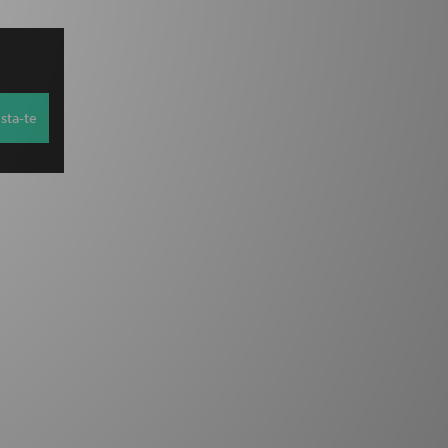
sta-te