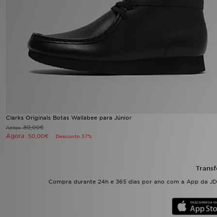
LOCALIZADOR DE LOJAS
MENSAGENS
MY JD
BLOG
SUBSCREVE
Clarks Originals Botas Wallabee para Júnior
80,00€
Antes
ESTADO DO TEU PEDIDO
Agora
50,00€
Desconto 37%
ATENÇÃO AO CLIENTE
Transf
FAZ DOWNLOAD DA APP
Compra durante 24h e 365 dias por ano com a App da JD.
TRABALHA CONNOSCO