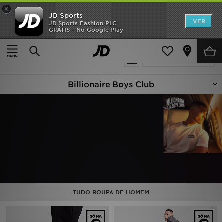
×
JD Sports
INÍCIO
VER
JD Sports Fashion PLC
GRÁTIS - No Google Play
Página principal
Billionaire Boys Club
Promoções
4 produtos encontrados
Actualizar a pesquisa
NOVIDADES
Billionaire Boys Club
HOMEM
MULHER
CRIANÇA
ESTILO
DESPORTO
TUDO ROUPA DE HOMEM
FUTEBOL JD
VER MARCAS