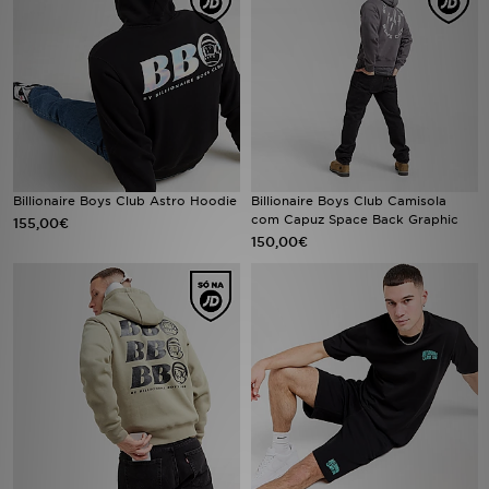
LOCALIZADOR DE LOJAS
MENSAGENS
MY JD
BLOG
Billionaire Boys Club Astro Hoodie
Billionaire Boys Club Camisola
com Capuz Space Back Graphic
155,00€
150,00€
SUBSCREVE
ESTADO DO TEU PEDIDO
ATENÇÃO AO CLIENTE
FAZ DOWNLOAD DA APP
TRABALHA CONNOSCO