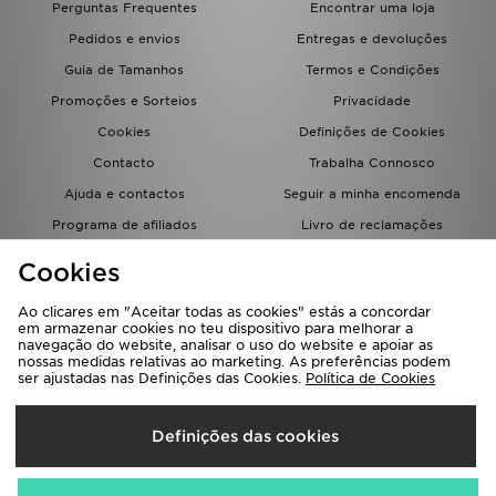
Perguntas Frequentes
Encontrar uma loja
FAQs
Pedidos e envios
Entregas e devoluções
Guia de Tamanhos
Termos e Condições
Promoções e Sorteios
Privacidade
Cookies
Definições de Cookies
Contacto
Trabalha Connosco
Ajuda e contactos
Seguir a minha encomenda
Programa de afiliados
Livro de reclamações
JD Blog
Cookies
Ao clicares em "Aceitar todas as cookies" estás a concordar
em armazenar cookies no teu dispositivo para melhorar a
navegação do website, analisar o uso do website e apoiar as
nossas medidas relativas ao marketing. As preferências podem
ser ajustadas nas Definições das Cookies.
Política de Cookies
Seleciona O País
Definições das cookies
Portugal