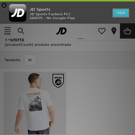
×
JD Sports
INÍCIO
VER
JD Sports Fashion PLC
GRÁTIS - No Google Play
Página principal
Homem
Roupa de Homem
T-Shirts
Promoções
Oferta | Homem - Napapijri
Actualizar a pesquisa
NOVIDADES
T-Shirts
{productCount} produto encontrado
HOMEM
Tamanho
XL
MULHER
CRIANÇA
ESTILO
DESPORTO
FUTEBOL JD
VER MARCAS