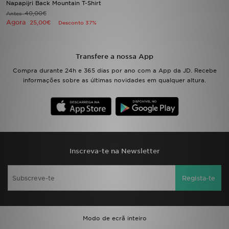
Napapijri Back Mountain T-Shirt
40,00€
Antes
Agora
LOCALIZADOR DE LOJAS
25,00€
Desconto 37%
MENSAGENS
Transfere a nossa App
MY JD
Compra durante 24h e 365 dias por ano com a App da JD. Recebe
informações sobre as últimas novidades em qualquer altura.
BLOG
SUBSCREVE
ESTADO DO TEU PEDIDO
Inscreva-te na Newsletter
ATENÇÃO AO CLIENTE
Regista-te
FAZ DOWNLOAD DA APP
TRABALHA CONNOSCO
Modo de ecrã inteiro