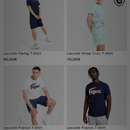
LOCALIZADOR DE LOJAS
MENSAGENS
MY JD
BLOG
Lacoste Piping T-Shirt
Lacoste Wrap Croc T-Shirt
80,00€
70,00€
SUBSCREVE
ESTADO DO TEU PEDIDO
ATENÇÃO AO CLIENTE
FAZ DOWNLOAD DA APP
TRABALHA CONNOSCO
Lacoste France T-Shirt
Lacoste France T-Shirt