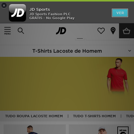
×
JD Sports
INÍCIO
VER
JD Sports Fashion PLC
GRÁTIS - No Google Play
Página principal
Homem
Roupa de Homem
T-Shirts
Promoções
24 produtos encontrados
Actualizar a pesquisa
NOVIDADES
T-Shirts Lacoste de Homem
HOMEM
MULHER
CRIANÇA
ESTILO
DESPORTO
TUDO ROUPA LACOSTE HOMEM
TUDO T-SHIRTS HOMEM
TUD
FUTEBOL JD
VER MARCAS