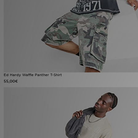
LOCALIZADOR DE LOJAS
MENSAGENS
MY JD
BLOG
SUBSCREVE
Ed Hardy Waffle Panther T-Shirt
55,00€
ESTADO DO TEU PEDIDO
ATENÇÃO AO CLIENTE
FAZ DOWNLOAD DA APP
TRABALHA CONNOSCO