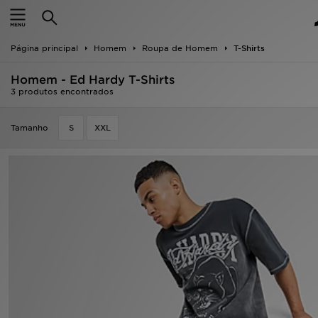
INÍCIO
Página principal
Homem
Roupa de Homem
T-Shirts
Promoções
Homem - Ed Hardy T-Shirts
NOVIDADES
3 produtos encontrados
HOMEM
Tamanho
S
XXL
MULHER
CRIANÇA
ESTILO
DESPORTO
FUTEBOL JD
VER MARCAS