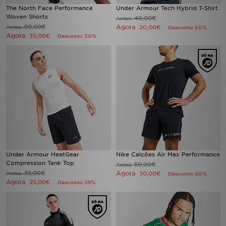
The North Face Performance
Under Armour Tech Hybrid T-Shirt
Woven Shorts
40,00€
Antes
50,00€
Agora
Antes
20,00€
Desconto 50%
Agora
35,00€
Desconto 30%
Under Armour HeatGear
Nike Calções Air Max Performance
Compression Tank Top
50,00€
Antes
35,00€
Agora
Antes
30,00€
Desconto 40%
Agora
25,00€
Desconto 29%