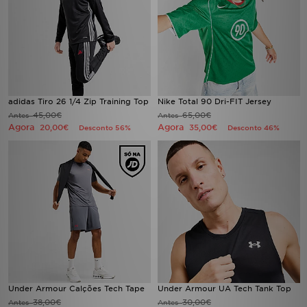
adidas Tiro 26 1/4 Zip Training Top
Nike Total 90 Dri-FIT Jersey
45,00€
65,00€
Antes
Antes
Agora
Agora
20,00€
35,00€
Desconto 56%
Desconto 46%
Under Armour Calções Tech Tape
Under Armour UA Tech Tank Top
38,00€
30,00€
Antes
Antes