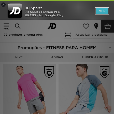
×
JD Sports
INÍCIO
VER
JD Sports Fashion PLC
GRÁTIS - No Google Play
Página principal
Homem
Roupa de Homem
Promoções
Roupa de Performance
NOVIDADES
79 produtos encontrados
Actualizar a pesquisa
HOMEM
Promoções - FITNESS PARA HOMEM
MULHER
NIKE
ADIDAS
UNDER ARMOUR
CRIANÇA
ESTILO
DESPORTO
FUTEBOL JD
VER MARCAS