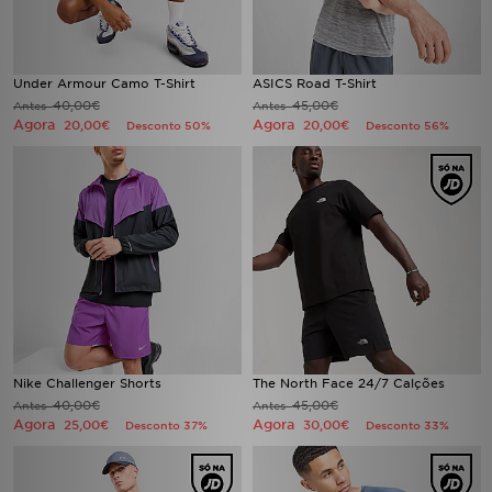
Under Armour Camo T-Shirt
ASICS Road T-Shirt
40,00€
45,00€
Antes
Antes
Agora
Agora
20,00€
20,00€
Desconto 50%
Desconto 56%
Nike Challenger Shorts
The North Face 24/7 Calções
40,00€
45,00€
Antes
Antes
Agora
Agora
25,00€
30,00€
Desconto 37%
Desconto 33%