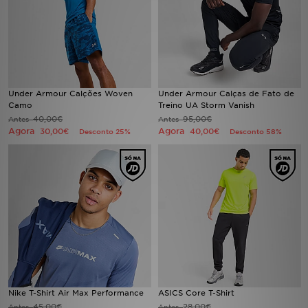
FAQs
Under Armour Calções Woven
Under Armour Calças de Fato de
Camo
Treino UA Storm Vanish
40,00€
95,00€
Antes
Antes
Agora
Agora
30,00€
40,00€
Desconto 25%
Desconto 58%
Nike T-Shirt Air Max Performance
ASICS Core T-Shirt
45,00€
28,00€
Antes
Antes