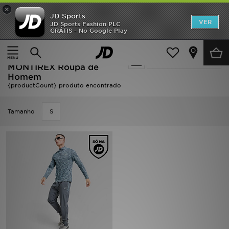
×
JD Sports
INÍCIO
VER
JD Sports Fashion PLC
GRÁTIS - No Google Play
Página principal
Homem
Roupa de Homem
Promoções
Oferta | Homem -
Actualizar a pesquisa
NOVIDADES
MONTIREX Roupa de
Homem
{productCount} produto encontrado
HOMEM
MULHER
Tamanho
S
CRIANÇA
ESTILO
DESPORTO
FUTEBOL JD
VER MARCAS