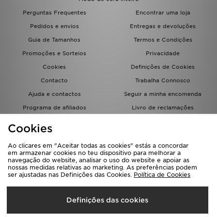
FAQs
Perguntas Frequentes
Encontrar uma loja
Pedidos e envios
Entregas e devoluções
Guia de Tamanhos
Termos e Condições
Promoções e Sorteios
Privacidade
Cookies
Definições de Cookies
Contacto
Trabalha Connosco
Ajuda e contactos
Seguir a minha encomenda
Programa de afiliados
Livro de reclamações
JD Blog
Cookies
Ao clicares em "Aceitar todas as cookies" estás a concordar
em armazenar cookies no teu dispositivo para melhorar a
navegação do website, analisar o uso do website e apoiar as
nossas medidas relativas ao marketing. As preferências podem
ser ajustadas nas Definições das Cookies.
Política de Cookies
Seleciona O País
Definições das cookies
Portugal