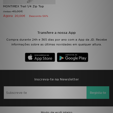
MONTIREX Trail 1/4 Zip Top
LOCALIZADOR DE LOJAS
45,00€
Antes
Agora
20,00€
Desconto 56%
MENSAGENS
Transfere a nossa App
MY JD
Compra durante 24h e 365 dias por ano com a App da JD. Recebe
informações sobre as últimas novidades em qualquer altura.
BLOG
SUBSCREVE
ESTADO DO TEU PEDIDO
Inscreva-te na Newsletter
ATENÇÃO AO CLIENTE
FAZ DOWNLOAD DA APP
Regista-te
TRABALHA CONNOSCO
Modo de ecrã inteiro