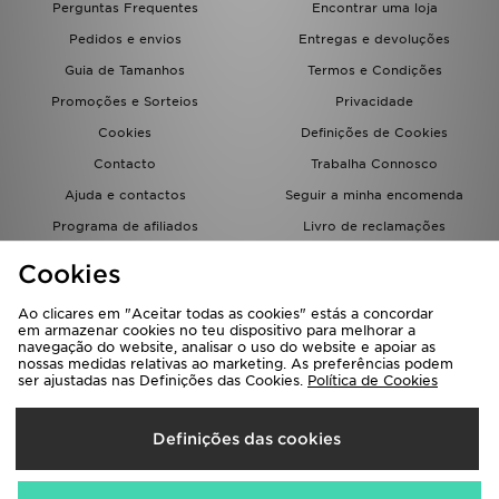
Perguntas Frequentes
Encontrar uma loja
FAQs
Pedidos e envios
Entregas e devoluções
Guia de Tamanhos
Termos e Condições
Promoções e Sorteios
Privacidade
Cookies
Definições de Cookies
Contacto
Trabalha Connosco
Ajuda e contactos
Seguir a minha encomenda
Programa de afiliados
Livro de reclamações
JD Blog
Cookies
Ao clicares em "Aceitar todas as cookies" estás a concordar
em armazenar cookies no teu dispositivo para melhorar a
navegação do website, analisar o uso do website e apoiar as
nossas medidas relativas ao marketing. As preferências podem
ser ajustadas nas Definições das Cookies.
Política de Cookies
Seleciona O País
Definições das cookies
Portugal