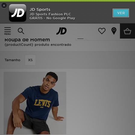
×
JD Sports
INÍCIO
VER
JD Sports Fashion PLC
GRÁTIS - No Google Play
Página principal
Homem
Roupa de Homem
Promoções
Oferta | Homem - LEVI'S
Actualizar a pesquisa
NOVIDADES
Roupa de Homem
{productCount} produto encontrado
HOMEM
Tamanho
XS
MULHER
CRIANÇA
ESTILO
DESPORTO
FUTEBOL JD
VER MARCAS