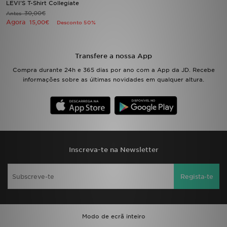
LEVI'S T-Shirt Collegiate
30,00€
Antes
Agora
LOCALIZADOR DE LOJAS
15,00€
Desconto 50%
MENSAGENS
Transfere a nossa App
MY JD
Compra durante 24h e 365 dias por ano com a App da JD. Recebe
informações sobre as últimas novidades em qualquer altura.
BLOG
SUBSCREVE
ESTADO DO TEU PEDIDO
Inscreva-te na Newsletter
ATENÇÃO AO CLIENTE
Regista-te
FAZ DOWNLOAD DA APP
TRABALHA CONNOSCO
Modo de ecrã inteiro