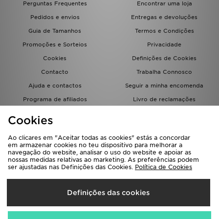
Perguntas Frequentes
Encontrar uma loja
FAQs
Pedidos e envios
Entregas e devoluções
Guia de Tamanhos
Termos e Condições
Promoções e Sorteios
Privacidade
Cookies
Definições de Cookies
Contacto
Trabalha Connosco
Ajuda e contactos
Seguir a minha encomenda
Programa de afiliados
Livro de reclamações
JD Blog
Cookies
Ao clicares em "Aceitar todas as cookies" estás a concordar
em armazenar cookies no teu dispositivo para melhorar a
navegação do website, analisar o uso do website e apoiar as
nossas medidas relativas ao marketing. As preferências podem
ser ajustadas nas Definições das Cookies.
Política de Cookies
Seleciona O País
Definições das cookies
Portugal