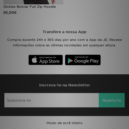
Dickies Bolivar Full Zip Hoodie
85,00€
LOCALIZADOR DE LOJAS
MENSAGENS
Transfere a nossa App
MY JD
Compra durante 24h e 365 dias por ano com a App da JD. Recebe
informações sobre as últimas novidades em qualquer altura.
BLOG
SUBSCREVE
ESTADO DO TEU PEDIDO
Inscreva-te na Newsletter
ATENÇÃO AO CLIENTE
Regista-te
FAZ DOWNLOAD DA APP
TRABALHA CONNOSCO
Modo de ecrã inteiro