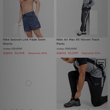
Nike Swoosh Link Fade Swim
Nike Air Max 95 Woven Track
Shorts
Pants
50,00€
100,00€
Antes
Antes
Agora
Agora
30,00€
45,00€
Desconto 40%
Desconto 55%