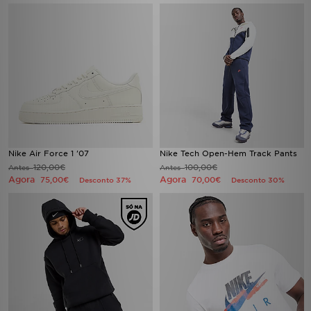
Nike Air Force 1 '07
Nike Tech Open-Hem Track Pants
120,00€
100,00€
Antes
Antes
Agora
Agora
75,00€
70,00€
Desconto 37%
Desconto 30%