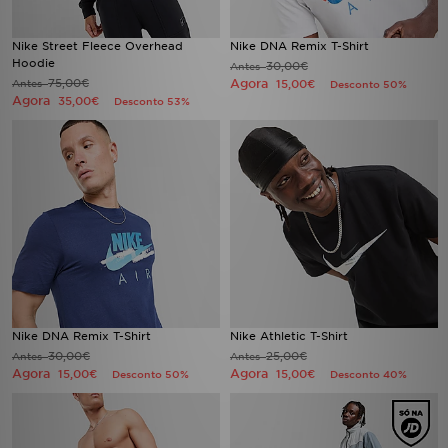
Nike Street Fleece Overhead
Nike DNA Remix T-Shirt
Hoodie
30,00€
Antes
75,00€
Agora
Antes
15,00€
Desconto 50%
Agora
35,00€
Desconto 53%
Nike DNA Remix T-Shirt
Nike Athletic T-Shirt
30,00€
25,00€
Antes
Antes
Agora
Agora
15,00€
15,00€
Desconto 50%
Desconto 40%