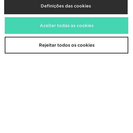
Definições das cookies
Aceitar todas as cookies
Nike Calções de Banho All Over
Nike Foundation Full Zip Hoodie
Print Fade
70,00€
Antes
43,00€
Agora
Antes
30,00€
Desconto 57%
Rejeitar todos os cookies
Agora
30,00€
Desconto 30%
Nike Air Max Alpha Trainer 6
Nike T-Shirt Core Logo
90,00€
25,00€
Antes
Antes
Agora
Agora
70,00€
15,00€
Desconto 22%
Desconto 40%