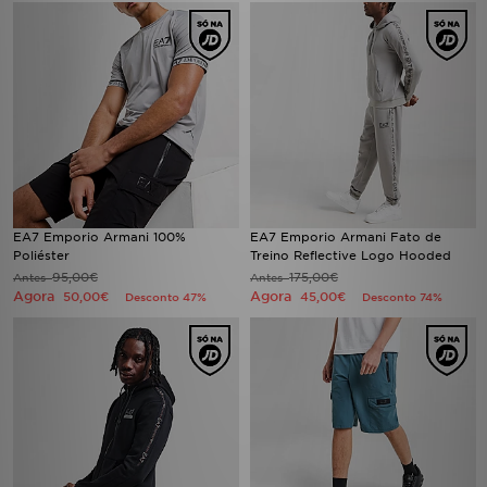
EA7 Emporio Armani 100%
EA7 Emporio Armani Fato de
Poliéster
Treino Reflective Logo Hooded
95,00€
175,00€
Antes
Antes
Agora
Agora
50,00€
45,00€
Desconto 47%
Desconto 74%