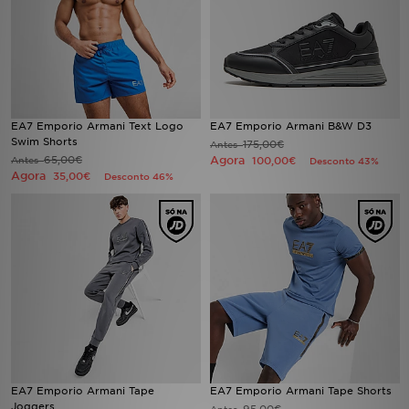
FAQs
EA7 Emporio Armani Text Logo
EA7 Emporio Armani B&W D3
Swim Shorts
175,00€
Antes
65,00€
Agora
Antes
100,00€
Desconto 43%
Agora
35,00€
Desconto 46%
EA7 Emporio Armani Tape
EA7 Emporio Armani Tape Shorts
Joggers