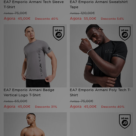
EA7 Emporio Armani Tech Sleeve
EA7 Emporio Armani Sweatshirt
T-Shirt
Tape
75,00€
120,00€
Antes
LOCALIZADOR DE LOJAS
Antes
Agora
Agora
45,00€
55,00€
Desconto 40%
Desconto 54%
MENSAGENS
MY JD
BLOG
SUBSCREVE
ESTADO DO TEU PEDIDO
EA7 Emporio Armani Badge
EA7 Emporio Armani Poly Tech T-
Vertical Logo T-Shirt
Shirt
ATENÇÃO AO CLIENTE
65,00€
75,00€
Antes
Antes
Agora
Agora
45,00€
45,00€
Desconto 31%
Desconto 40%
FAZ DOWNLOAD DA APP
TRABALHA CONNOSCO