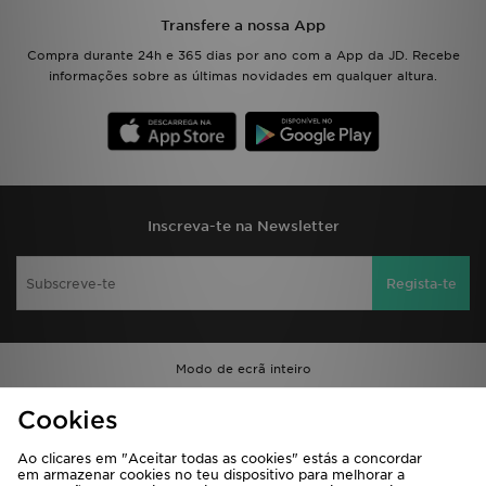
Transfere a nossa App
Compra durante 24h e 365 dias por ano com a App da JD. Recebe
informações sobre as últimas novidades em qualquer altura.
Inscreva-te na Newsletter
Regista-te
Modo de ecrã inteiro
Perguntas Frequentes
Encontrar uma loja
Cookies
Pedidos e envios
Entregas e devoluções
Ao clicares em "Aceitar todas as cookies" estás a concordar
Guia de Tamanhos
Termos e Condições
em armazenar cookies no teu dispositivo para melhorar a