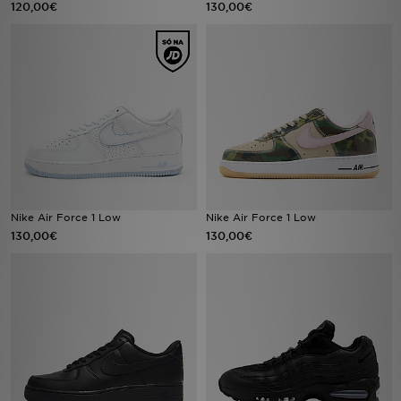
120,00€
130,00€
LOCALIZADOR DE LOJAS
MENSAGENS
MY JD
BLOG
SUBSCREVE
Nike Air Force 1 Low
Nike Air Force 1 Low
130,00€
130,00€
ESTADO DO TEU PEDIDO
ATENÇÃO AO CLIENTE
FAZ DOWNLOAD DA APP
TRABALHA CONNOSCO