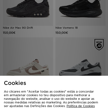
Nike Air Max 90 Drift
Nike Vomero 18
150,00€
150,00€
Cookies
Nike Dunk Low GORE-TEX
Nike Air Max 90
Ao clicares em "Aceitar todas as cookies" estás a concordar
140,00€
150,00€
em armazenar cookies no teu dispositivo para melhorar a
navegação do website, analisar o uso do website e apoiar as
nossas medidas relativas ao marketing. As preferências podem
ser ajustadas nas Definições das Cookies.
Política de Cookies