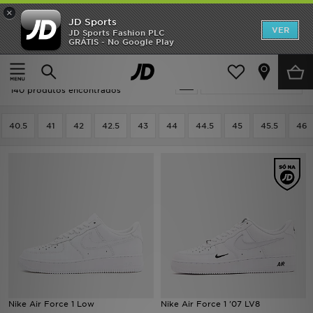
×
JD Sports
INÍCIO
VER
JD Sports Fashion PLC
GRÁTIS - No Google Play
Página principal
Homem
Calçado de Homem
Sapatilhas
Promoções
Homem - Nike Sapatilhas
Actualizar a pesquisa
NOVIDADES
140 produtos encontrados
HOMEM
40.5
41
42
42.5
43
44
44.5
45
45.5
46
MULHER
CRIANÇA
ESTILO
DESPORTO
FUTEBOL JD
Nike Air Force 1 Low
Nike Air Force 1 '07 LV8
VER MARCAS