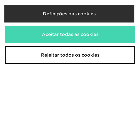
Definições das cookies
Aceitar todas as cookies
Rejeitar todos os cookies
Nike Ava Rover
Nike Air Max 90 Drift
140,00€
150,00€
Nike Air Max 90
Nike Men's Trail-Running Shoes