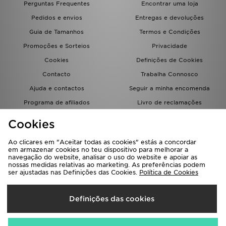
Perguntas Frequentes
Encontrar uma loja
FAQs
Pedidos e envios
Entregas e devoluções
Guia de Tamanhos
Termos e Condições
Promoções e Sorteios
Privacidade
Cookies
Definições de Cookies
Contacto
Trabalha Connosco
Ajuda e contactos
Seguir a minha encomenda
Programa de afiliados
Livro de reclamações
JD Blog
Cookies
Ao clicares em "Aceitar todas as cookies" estás a concordar
em armazenar cookies no teu dispositivo para melhorar a
navegação do website, analisar o uso do website e apoiar as
nossas medidas relativas ao marketing. As preferências podem
ser ajustadas nas Definições das Cookies.
Política de Cookies
Seleciona O País
Definições das cookies
Portugal