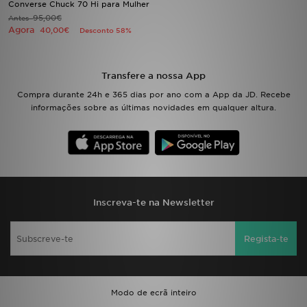
Converse Chuck 70 Hi para Mulher
95,00€
Antes
Agora
LOCALIZADOR DE LOJAS
40,00€
Desconto 58%
MENSAGENS
Transfere a nossa App
MY JD
Compra durante 24h e 365 dias por ano com a App da JD. Recebe
informações sobre as últimas novidades em qualquer altura.
BLOG
SUBSCREVE
ESTADO DO TEU PEDIDO
Inscreva-te na Newsletter
ATENÇÃO AO CLIENTE
Regista-te
FAZ DOWNLOAD DA APP
TRABALHA CONNOSCO
Modo de ecrã inteiro