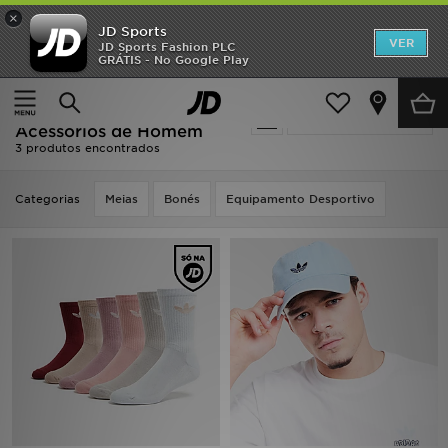
×
JD Sports
INÍCIO
VER
JD Sports Fashion PLC
GRÁTIS - No Google Play
Página principal
Homem
Acessórios de Homem
Promoções
Oferta | Homem - Adidas
Actualizar a pesquisa
NOVIDADES
Acessórios de Homem
3 produtos encontrados
HOMEM
Categorias
Meias
Bonés
Equipamento Desportivo
MULHER
CRIANÇA
ESTILO
DESPORTO
FUTEBOL JD
VER MARCAS