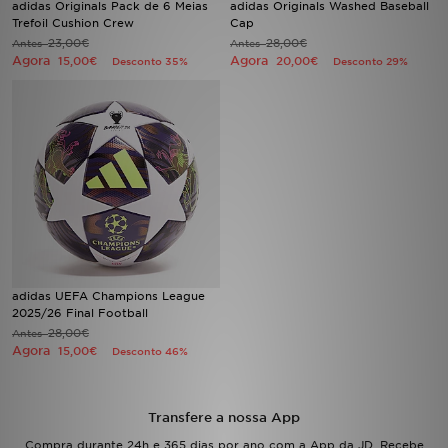
adidas Originals Pack de 6 Meias
adidas Originals Washed Baseball
Trefoil Cushion Crew
Cap
23,00€
28,00€
Antes
LOCALIZADOR DE LOJAS
Antes
Agora
Agora
15,00€
20,00€
Desconto 35%
Desconto 29%
MENSAGENS
MY JD
BLOG
SUBSCREVE
ESTADO DO TEU PEDIDO
adidas UEFA Champions League
2025/26 Final Football
ATENÇÃO AO CLIENTE
28,00€
Antes
Agora
15,00€
Desconto 46%
FAZ DOWNLOAD DA APP
TRABALHA CONNOSCO
Transfere a nossa App
Compra durante 24h e 365 dias por ano com a App da JD. Recebe