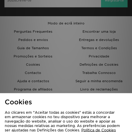
Regista-te
Modo de ecrã inteiro
Perguntas Frequentes
Encontrar uma loja
Pedidos e envios
Entregas e devoluções
Guia de Tamanhos
Termos e Condições
Promoções e Sorteios
Privacidade
Cookies
Definições de Cookies
Contacto
Trabalha Connosco
Ajuda e contactos
Seguir a minha encomenda
Programa de afiliados
Livro de reclamações
JD Blog
Cookies
Ao clicares em "Aceitar todas as cookies" estás a concordar
em armazenar cookies no teu dispositivo para melhorar a
navegação do website, analisar o uso do website e apoiar as
nossas medidas relativas ao marketing. As preferências podem
ser ajustadas nas Definições das Cookies.
Política de Cookies