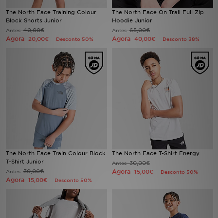
The North Face Training Colour
The North Face On Trail Full Zip
Block Shorts Junior
Hoodie Junior
LOCALIZADOR DE LOJAS
40,00€
65,00€
Antes
Antes
Agora
Agora
20,00€
40,00€
Desconto 50%
Desconto 38%
MENSAGENS
MY JD
BLOG
SUBSCREVE
ESTADO DO TEU PEDIDO
The North Face Train Colour Block
The North Face T-Shirt Energy
ATENÇÃO AO CLIENTE
T-Shirt Junior
30,00€
Antes
30,00€
Agora
Antes
15,00€
Desconto 50%
FAZ DOWNLOAD DA APP
Agora
15,00€
Desconto 50%
TRABALHA CONNOSCO