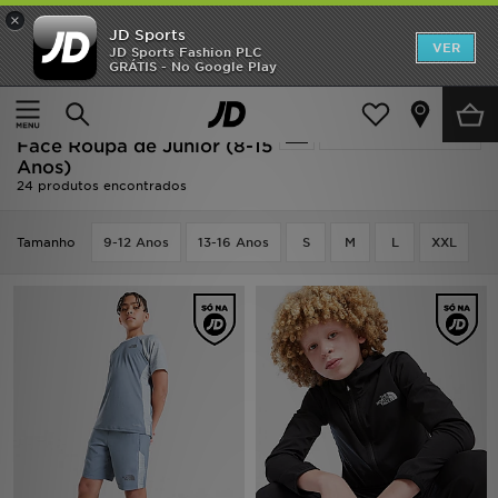
×
JD Sports
INÍCIO
VER
JD Sports Fashion PLC
GRÁTIS - No Google Play
Página principal
Criança
Roupa de Júnior (8-15 Anos)
Promoções
Oferta | Criança - The North
Actualizar a pesquisa
NOVIDADES
Face Roupa de Júnior (8-15
Anos)
24 produtos encontrados
HOMEM
MULHER
Tamanho
9-12 Anos
13-16 Anos
S
M
L
XXL
CRIANÇA
ESTILO
DESPORTO
FUTEBOL JD
VER MARCAS