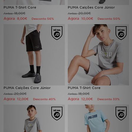
PUMA T-Shirt Core
PUMA Calções Core Júnior
LOCALIZADOR DE LOJAS
18,00€
20,00€
Antes
Antes
Agora
Agora
8,00€
10,00€
Desconto 56%
Desconto 50%
MENSAGENS
MY JD
BLOG
SUBSCREVE
ESTADO DO TEU PEDIDO
PUMA Calções Core Júnior
PUMA T-Shirt Core
20,00€
18,00€
Antes
Antes
ATENÇÃO AO CLIENTE
Agora
Agora
12,00€
12,00€
Desconto 40%
Desconto 33%
FAZ DOWNLOAD DA APP
TRABALHA CONNOSCO