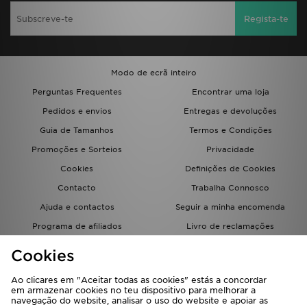
Regista-te
Modo de ecrã inteiro
Perguntas Frequentes
Encontrar uma loja
Pedidos e envios
Entregas e devoluções
Guia de Tamanhos
Termos e Condições
Promoções e Sorteios
Privacidade
Cookies
Definições de Cookies
Contacto
Trabalha Connosco
Ajuda e contactos
Seguir a minha encomenda
Programa de afiliados
Livro de reclamações
JD Blog
Cookies
Ao clicares em "Aceitar todas as cookies" estás a concordar
em armazenar cookies no teu dispositivo para melhorar a
navegação do website, analisar o uso do website e apoiar as