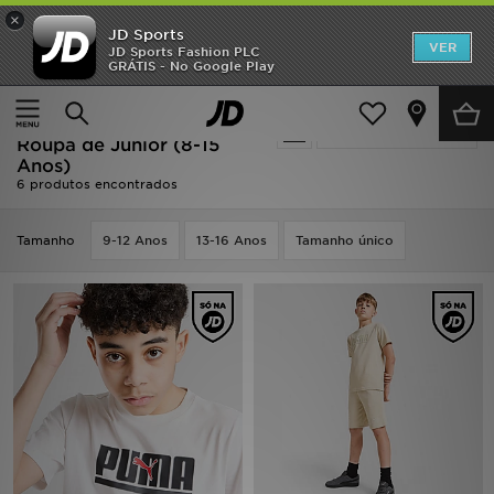
×
JD Sports
INÍCIO
VER
JD Sports Fashion PLC
GRÁTIS - No Google Play
Página principal
Criança
Roupa de Júnior (8-15 Anos)
Promoções
Oferta | Criança - PUMA
Actualizar a pesquisa
NOVIDADES
Roupa de Júnior (8-15
Anos)
6 produtos encontrados
HOMEM
MULHER
Tamanho
9-12 Anos
13-16 Anos
Tamanho único
CRIANÇA
ESTILO
DESPORTO
FUTEBOL JD
VER MARCAS