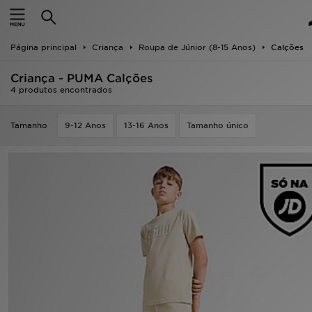
INÍCIO
Página principal
Criança
Roupa de Júnior (8-15 Anos)
Calções
Promoções
Criança - PUMA Calções
NOVIDADES
4 produtos encontrados
HOMEM
Tamanho
9-12 Anos
13-16 Anos
Tamanho único
MULHER
CRIANÇA
ESTILO
DESPORTO
FUTEBOL JD
VER MARCAS