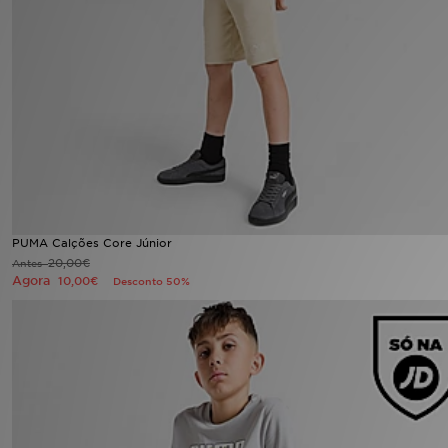
LOCALIZADOR DE LOJAS
MENSAGENS
MY JD
BLOG
SUBSCREVE
PUMA Calções Core Júnior
20,00€
Antes
ESTADO DO TEU PEDIDO
Agora
10,00€
Desconto 50%
ATENÇÃO AO CLIENTE
FAZ DOWNLOAD DA APP
TRABALHA CONNOSCO