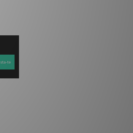
sta-te