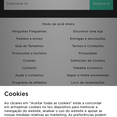
Regista-te
Modo de ecrã inteiro
Perguntas Frequentes
Encontrar uma loja
Pedidos e envios
Entregas e devoluções
Guia de Tamanhos
Termos e Condições
Promoções e Sorteios
Privacidade
Cookies
Definições de Cookies
Contacto
Trabalha Connosco
Ajuda e contactos
Seguir a minha encomenda
Programa de afiliados
Livro de reclamações
JD Blog
Cookies
Ao clicares em "Aceitar todas as cookies" estás a concordar
em armazenar cookies no teu dispositivo para melhorar a
navegação do website, analisar o uso do website e apoiar as
nossas medidas relativas ao marketing. As preferências podem