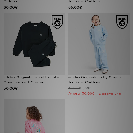
Children
Tracksuit Children
60,00€
65,00€
LOCALIZADOR DE LOJAS
MENSAGENS
MY JD
BLOG
SUBSCREVE
adidas Originals Trefoil Essential
adidas Originals Treffy Graphic
ESTADO DO TEU PEDIDO
Crew Tracksuit Children
Tracksuit Children
50,00€
65,00€
Antes
Agora
30,00€
Desconto 54%
ATENÇÃO AO CLIENTE
FAZ DOWNLOAD DA APP
TRABALHA CONNOSCO