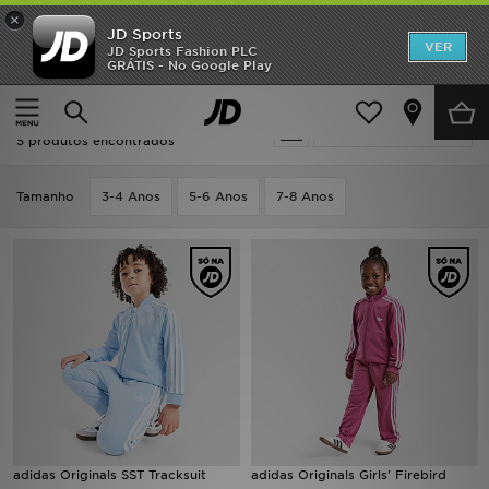
×
JD Sports
INÍCIO
VER
JD Sports Fashion PLC
GRÁTIS - No Google Play
Página principal
Criança
Roupa de Criança (3-7 Anos)
Fatos
Promoções
Criança - Adidas Fatos
Actualizar a pesquisa
NOVIDADES
5 produtos encontrados
HOMEM
Tamanho
3-4 Anos
5-6 Anos
7-8 Anos
MULHER
CRIANÇA
ESTILO
DESPORTO
FUTEBOL JD
adidas Originals SST Tracksuit
adidas Originals Girls' Firebird
VER MARCAS