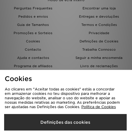
Modo de ecrã inteiro
Perguntas Frequentes
Encontrar uma loja
Pedidos e envios
Entregas e devoluções
Guia de Tamanhos
Termos e Condições
Promoções e Sorteios
Privacidade
Cookies
Definições de Cookies
Contacto
Trabalha Connosco
Ajuda e contactos
Seguir a minha encomenda
Programa de afiliados
Livro de reclamações
JD Blog
Cookies
Ao clicares em "Aceitar todas as cookies" estás a concordar
em armazenar cookies no teu dispositivo para melhorar a
navegação do website, analisar o uso do website e apoiar as
nossas medidas relativas ao marketing. As preferências podem
ser ajustadas nas Definições das Cookies.
Política de Cookies
Seleciona O País
Definições das cookies
Portugal