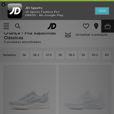
×
JD Sports
INÍCIO
VER
JD Sports Fashion PLC
GRÁTIS - No Google Play
Página principal
Criança
Promoções
Calçado de Júnior (Tamanhos 36-38.5)
Sapatilhas Clássicas
NOVIDADES
Criança - Fila Sapatilhas
Actualizar a pesquisa
Clássicas
11 produtos encontrados
HOMEM
Tamanho
MULHER
36
36.5
37.5
38
38.5
39
39.5
40
CRIANÇA
ESTILO
DESPORTO
FUTEBOL JD
VER MARCAS