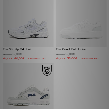
Fila Stir Up V4 Junior
Fila Court Ball Junior
55,00€
55,00€
Antes
Antes
Agora
Agora
40,00€
35,00€
Desconto 27%
Desconto 36%