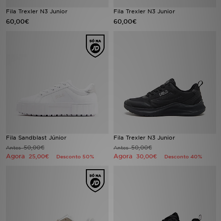
Fila Trexler N3 Junior
Fila Trexler N3 Junior
60,00€
60,00€
LOCALIZADOR DE LOJAS
MENSAGENS
MY JD
BLOG
SUBSCREVE
ESTADO DO TEU PEDIDO
Fila Sandblast Júnior
Fila Trexler N3 Junior
50,00€
50,00€
Antes
Antes
Agora
Agora
25,00€
30,00€
Desconto 50%
Desconto 40%
ATENÇÃO AO CLIENTE
FAZ DOWNLOAD DA APP
TRABALHA CONNOSCO