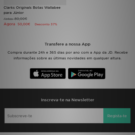
Clarks Originals Botas Wallabee
para Júnior
LOCALIZADOR DE LOJAS
80,00€
Antes
Agora
50,00€
Desconto 37%
MENSAGENS
MY JD
Transfere a nossa App
Compra durante 24h e 365 dias por ano com a App da JD. Recebe
BLOG
informações sobre as últimas novidades em qualquer altura.
SUBSCREVE
ESTADO DO TEU PEDIDO
ATENÇÃO AO CLIENTE
Inscreva-te na Newsletter
FAZ DOWNLOAD DA APP
Regista-te
TRABALHA CONNOSCO