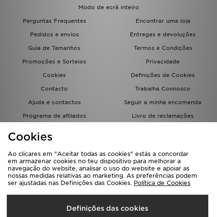
FAQs
Modo de ecrã inteiro
Perguntas Frequentes
Encontrar uma loja
Pedidos e envios
Entregas e devoluções
Guia de Tamanhos
Termos e Condições
Promoções e Sorteios
Privacidade
Cookies
Definições de Cookies
Contacto
Trabalha Connosco
Ajuda e contactos
Seguir a minha encomenda
Programa de afiliados
Livro de reclamações
JD Blog
Cookies
Ao clicares em "Aceitar todas as cookies" estás a concordar
em armazenar cookies no teu dispositivo para melhorar a
navegação do website, analisar o uso do website e apoiar as
nossas medidas relativas ao marketing. As preferências podem
ser ajustadas nas Definições das Cookies.
Política de Cookies
Seleciona O País
Definições das cookies
Portugal