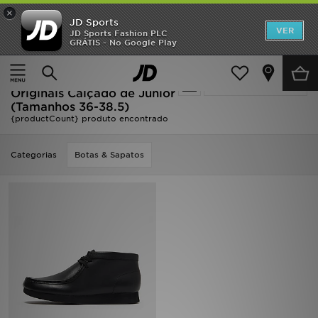
×
JD Sports
INÍCIO
VER
JD Sports Fashion PLC
GRÁTIS - No Google Play
Página principal
Criança
Calçado de Júnior (Tamanhos 36-38.5)
Promoções
Oferta | Criança - Clarks
Actualizar a pesquisa
NOVIDADES
Originals Calçado de Júnior
(Tamanhos 36-38.5)
{productCount} produto encontrado
HOMEM
MULHER
Categorias
Botas & Sapatos
CRIANÇA
ESTILO
DESPORTO
FUTEBOL JD
VER MARCAS