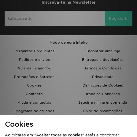
Inscreva-te na Newsletter
Regista-te
Modo de ecrã inteiro
Perguntas Frequentes
Encontrar uma loja
Pedidos e envios
Entregas e devoluções
Guia de Tamanhos
Termos e Condições
Promoções e Sorteios
Privacidade
Cookies
Definições de Cookies
Contacto
Trabalha Connosco
Ajuda e contactos
Seguir a minha encomenda
Programa de afiliados
Livro de reclamações
JD Blog
Cookies
Ao clicares em "Aceitar todas as cookies" estás a concordar