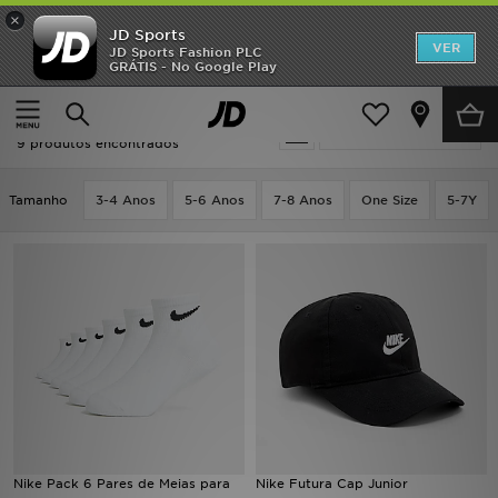
×
JD Sports
INÍCIO
VER
JD Sports Fashion PLC
GRÁTIS - No Google Play
Página principal
Criança
Acessórios de Crianças
Acessórios
Promoções
Criança - Nike Acessórios
Actualizar a pesquisa
NOVIDADES
9 produtos encontrados
HOMEM
Tamanho
3-4 Anos
5-6 Anos
7-8 Anos
One Size
5-7Y
MULHER
CRIANÇA
ESTILO
DESPORTO
FUTEBOL JD
Nike Pack 6 Pares de Meias para
Nike Futura Cap Junior
VER MARCAS