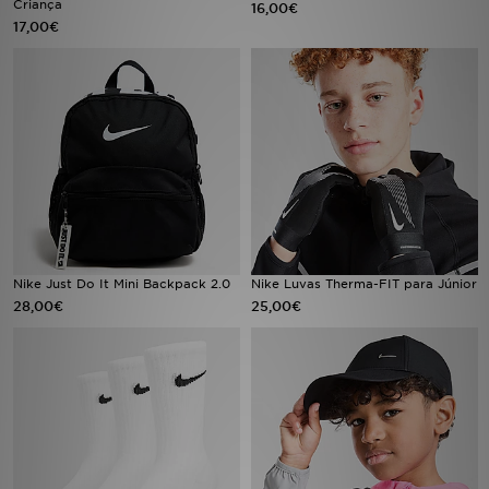
Criança
16,00€
17,00€
LOCALIZADOR DE LOJAS
MENSAGENS
MY JD
BLOG
SUBSCREVE
Nike Just Do It Mini Backpack 2.0
Nike Luvas Therma-FIT para Júnior
ESTADO DO TEU PEDIDO
28,00€
25,00€
ATENÇÃO AO CLIENTE
FAZ DOWNLOAD DA APP
TRABALHA CONNOSCO