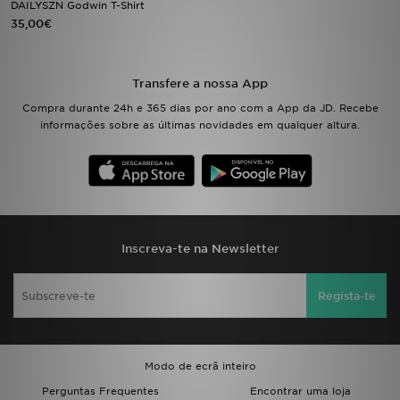
DAILYSZN Godwin T-Shirt
35,00€
LOCALIZADOR DE LOJAS
MENSAGENS
Transfere a nossa App
Compra durante 24h e 365 dias por ano com a App da JD. Recebe
MY JD
informações sobre as últimas novidades em qualquer altura.
BLOG
SUBSCREVE
ESTADO DO TEU PEDIDO
Inscreva-te na Newsletter
ATENÇÃO AO CLIENTE
Regista-te
FAZ DOWNLOAD DA APP
Modo de ecrã inteiro
TRABALHA CONNOSCO
Perguntas Frequentes
Encontrar uma loja