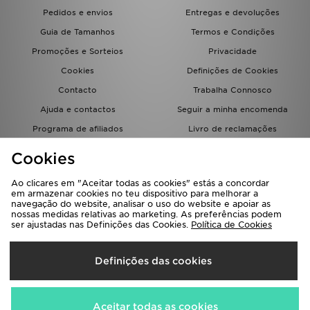
FAQs
Pedidos e envios
Entregas e devoluções
Guia de Tamanhos
Termos e Condições
Promoções e Sorteios
Privacidade
Cookies
Definições de Cookies
Contacto
Trabalha Connosco
Ajuda e contactos
Seguir a minha encomenda
Programa de afiliados
Livro de reclamações
JD Blog
Cookies
Ao clicares em "Aceitar todas as cookies" estás a concordar
em armazenar cookies no teu dispositivo para melhorar a
navegação do website, analisar o uso do website e apoiar as
nossas medidas relativas ao marketing. As preferências podem
ser ajustadas nas Definições das Cookies.
Política de Cookies
Seleciona O País
Definições das cookies
Portugal
Aceitamos os seguintes métodos de pagamento
Aceitar todas as cookies