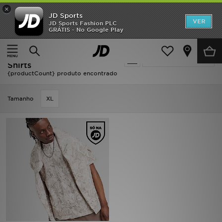
×
JD Sports
INÍCIO
VER
JD Sports Fashion PLC
GRÁTIS - No Google Play
Página principal
Homem
Roupa de Homem
T-Shirts
Promoções
Homem - DAILYSZN T-
Actualizar a pesquisa
NOVIDADES
Shirts
{productCount} produto encontrado
HOMEM
Tamanho
XL
MULHER
CRIANÇA
ESTILO
DESPORTO
FUTEBOL JD
VER MARCAS