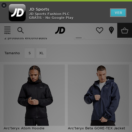
×
JD Sports
INÍCIO
VER
JD Sports Fashion PLC
GRÁTIS - No Google Play
Página principal
Homem
Roupa de Homem
Casacos
Promoções
Homem - Arc'teryx Casacos
Actualizar a pesquisa
NOVIDADES
2 produtos encontrados
HOMEM
Tamanho
S
XL
MULHER
CRIANÇA
ESTILO
DESPORTO
FUTEBOL JD
Arc'teryx Atom Hoodie
Arc'teryx Beta GORE-TEX Jacket
VER MARCAS