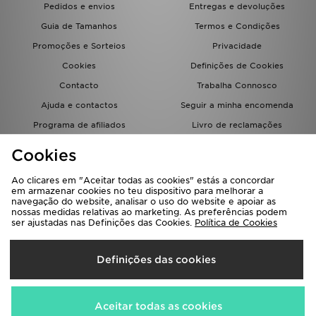
Pedidos e envios
Entregas e devoluções
FAQs
Guia de Tamanhos
Termos e Condições
Promoções e Sorteios
Privacidade
Cookies
Definições de Cookies
Contacto
Trabalha Connosco
Ajuda e contactos
Seguir a minha encomenda
Programa de afiliados
Livro de reclamações
JD Blog
Cookies
Ao clicares em "Aceitar todas as cookies" estás a concordar
em armazenar cookies no teu dispositivo para melhorar a
navegação do website, analisar o uso do website e apoiar as
nossas medidas relativas ao marketing. As preferências podem
ser ajustadas nas Definições das Cookies.
Política de Cookies
Seleciona O País
Definições das cookies
Portugal
Aceitamos os seguintes métodos de pagamento
Aceitar todas as cookies