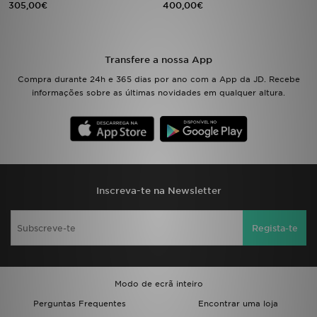
305,00€
400,00€
LOCALIZADOR DE LOJAS
Transfere a nossa App
MENSAGENS
Compra durante 24h e 365 dias por ano com a App da JD. Recebe
informações sobre as últimas novidades em qualquer altura.
MY JD
BLOG
SUBSCREVE
Inscreva-te na Newsletter
ESTADO DO TEU PEDIDO
ATENÇÃO AO CLIENTE
Regista-te
FAZ DOWNLOAD DA APP
Modo de ecrã inteiro
TRABALHA CONNOSCO
Perguntas Frequentes
Encontrar uma loja