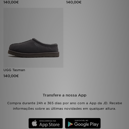
140,00€
140,00€
LOCALIZADOR DE LOJAS
MENSAGENS
MY JD
BLOG
SUBSCREVE
UGG Tasman
140,00€
ESTADO DO TEU PEDIDO
ATENÇÃO AO CLIENTE
Transfere a nossa App
Compra durante 24h e 365 dias por ano com a App da JD. Recebe
FAZ DOWNLOAD DA APP
informações sobre as últimas novidades em qualquer altura.
TRABALHA CONNOSCO