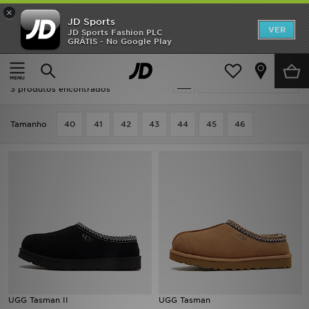
×
JD Sports
INÍCIO
VER
JD Sports Fashion PLC
GRÁTIS - No Google Play
Página principal
Homem
Promoções
Homem - UGG Tasman
Actualizar a pesquisa
NOVIDADES
3 produtos encontrados
HOMEM
Tamanho
40
41
42
43
44
45
46
MULHER
CRIANÇA
ESTILO
DESPORTO
FUTEBOL JD
UGG Tasman II
UGG Tasman
VER MARCAS