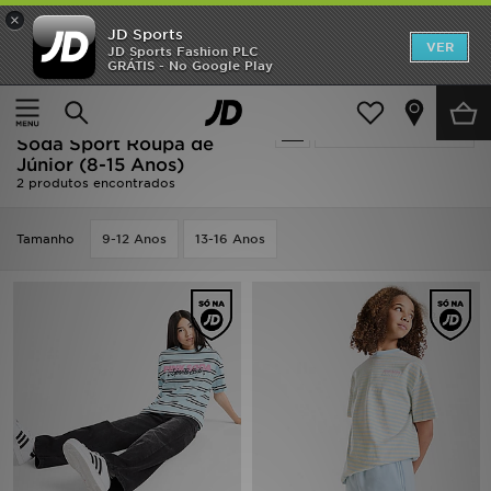
×
JD Sports
INÍCIO
VER
JD Sports Fashion PLC
GRÁTIS - No Google Play
Página principal
Criança
Roupa de Júnior (8-15 Anos)
Promoções
Oferta | Criança - Azul Pink
Actualizar a pesquisa
NOVIDADES
Soda Sport Roupa de
Júnior (8-15 Anos)
2 produtos encontrados
HOMEM
MULHER
Tamanho
9-12 Anos
13-16 Anos
CRIANÇA
ESTILO
DESPORTO
FUTEBOL JD
VER MARCAS