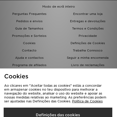
FAQs
Modo de ecrã inteiro
Perguntas Frequentes
Encontrar uma loja
Pedidos e envios
Entregas e devoluções
Guia de Tamanhos
Termos e Condições
Promoções e Sorteios
Privacidade
Cookies
Definições de Cookies
Contacto
Trabalha Connosco
Ajuda e contactos
Seguir a minha encomenda
Programa de afiliados
Livro de reclamações
JD Blog
Cookies
Ao clicares em "Aceitar todas as cookies" estás a concordar
em armazenar cookies no teu dispositivo para melhorar a
navegação do website, analisar o uso do website e apoiar as
nossas medidas relativas ao marketing. As preferências podem
ser ajustadas nas Definições das Cookies.
Política de Cookies
Seleciona O País
Definições das cookies
Portugal