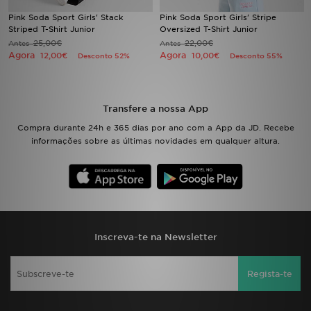
Pink Soda Sport Girls' Stack
Pink Soda Sport Girls' Stripe
Striped T-Shirt Junior
Oversized T-Shirt Junior
LOCALIZADOR DE LOJAS
25,00€
22,00€
Antes
Antes
Agora
Agora
12,00€
10,00€
Desconto 52%
Desconto 55%
MENSAGENS
MY JD
Transfere a nossa App
BLOG
Compra durante 24h e 365 dias por ano com a App da JD. Recebe
informações sobre as últimas novidades em qualquer altura.
SUBSCREVE
ESTADO DO TEU PEDIDO
ATENÇÃO AO CLIENTE
Inscreva-te na Newsletter
FAZ DOWNLOAD DA APP
Regista-te
TRABALHA CONNOSCO