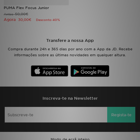
PUMA Flex Focus Junior
LOCALIZADOR DE LOJAS
50,00€
Antes
Agora
30,00€
Desconto 40%
MENSAGENS
Transfere a nossa App
MY JD
Compra durante 24h e 365 dias por ano com a App da JD. Recebe
informações sobre as últimas novidades em qualquer altura.
BLOG
SUBSCREVE
ESTADO DO TEU PEDIDO
Inscreva-te na Newsletter
ATENÇÃO AO CLIENTE
FAZ DOWNLOAD DA APP
Regista-te
TRABALHA CONNOSCO
Modo de ecrã inteiro