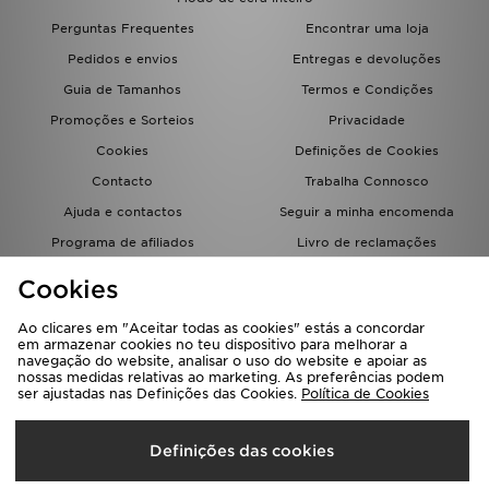
FAQs
Perguntas Frequentes
Encontrar uma loja
Pedidos e envios
Entregas e devoluções
Guia de Tamanhos
Termos e Condições
Promoções e Sorteios
Privacidade
Cookies
Definições de Cookies
Contacto
Trabalha Connosco
Ajuda e contactos
Seguir a minha encomenda
Programa de afiliados
Livro de reclamações
JD Blog
Cookies
Ao clicares em "Aceitar todas as cookies" estás a concordar
em armazenar cookies no teu dispositivo para melhorar a
navegação do website, analisar o uso do website e apoiar as
nossas medidas relativas ao marketing. As preferências podem
ser ajustadas nas Definições das Cookies.
Política de Cookies
Seleciona O País
Definições das cookies
Portugal