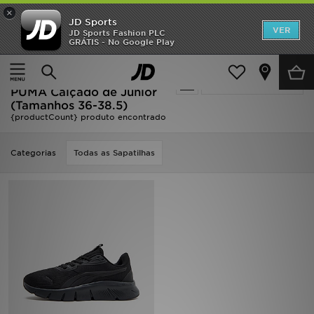
×
JD Sports
INÍCIO
VER
JD Sports Fashion PLC
GRÁTIS - No Google Play
Página principal
Criança
Calçado de Júnior (Tamanhos 36-38.5)
Promoções
Oferta | Criança - Preto
Actualizar a pesquisa
NOVIDADES
PUMA Calçado de Júnior
(Tamanhos 36-38.5)
{productCount} produto encontrado
HOMEM
MULHER
Categorias
Todas as Sapatilhas
CRIANÇA
ESTILO
DESPORTO
FUTEBOL JD
VER MARCAS