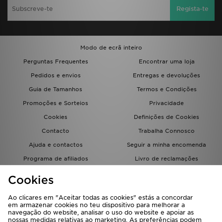
Regista-te
Modo de ecrã inteiro
Perguntas Frequentes
Encontrar uma loja
Pedidos e envios
Entregas e devoluções
Guia de Tamanhos
Termos e Condições
Promoções e Sorteios
Privacidade
Cookies
Definições de Cookies
Contacto
Trabalha Connosco
Ajuda e contactos
Seguir a minha encomenda
Programa de afiliados
Livro de reclamações
JD Blog
Cookies
Ao clicares em "Aceitar todas as cookies" estás a concordar
em armazenar cookies no teu dispositivo para melhorar a
navegação do website, analisar o uso do website e apoiar as
nossas medidas relativas ao marketing. As preferências podem