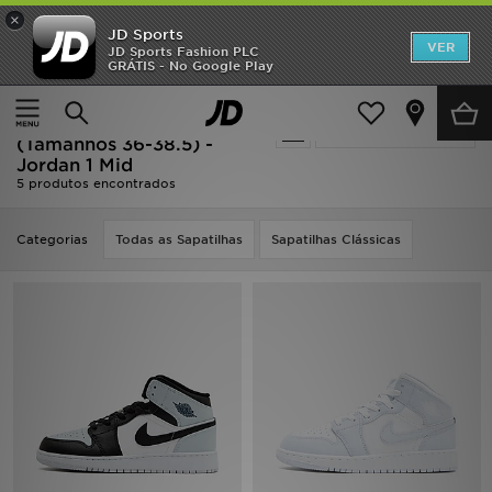
×
JD Sports
INÍCIO
VER
JD Sports Fashion PLC
GRÁTIS - No Google Play
Página principal
Criança
Calçado de Júnior (Tamanhos 36-38.5)
Promoções
Jordan Calçado de Júnior
Actualizar a pesquisa
NOVIDADES
(Tamanhos 36-38.5) -
Jordan 1 Mid
5 produtos encontrados
HOMEM
MULHER
Categorias
Todas as Sapatilhas
Sapatilhas Clássicas
CRIANÇA
ESTILO
DESPORTO
FUTEBOL JD
VER MARCAS