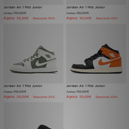
Jordan Air 1 Mid Junior
Jordan Air 1 Mid Júnior
LOCALIZADOR DE LOJAS
110,00€
110,00€
Antes
Antes
Agora
Agora
55,00€
50,00€
Desconto 50%
Desconto 55%
MENSAGENS
MY JD
BLOG
SUBSCREVE
ESTADO DO TEU PEDIDO
Jordan Air 1 Mid Junior
Jordan Air 1 Mid Junior
110,00€
110,00€
Antes
Antes
ATENÇÃO AO CLIENTE
Agora
Agora
50,00€
55,00€
Desconto 55%
Desconto 50%
FAZ DOWNLOAD DA APP
TRABALHA CONNOSCO